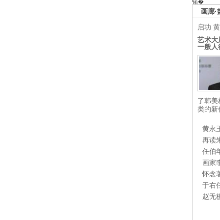
锘�
画廊·
启功
黄
艺术大
一般人
了韩美
类的新
黄永
再读
任伯
画家
怀念
于右
赵无