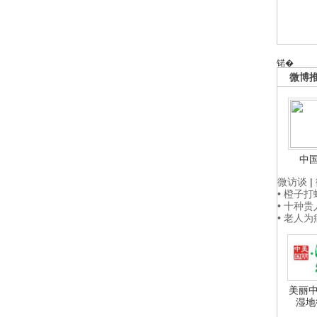
锘�
微博
中
微访谈
|
• 橙子
• 十种
• 老人
美丽中
湿地