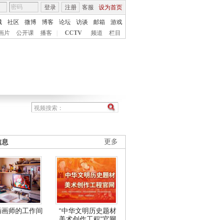
登录
注册
客服
设为首页
城
社区
微博
博客
论坛
访谈
邮箱
游戏
画片
公开课
播客
|
CCTV
频道
栏目
信息
更多
插画师的工作间
“中华文明历史题材
美术创作工程”官网