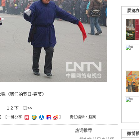
展览
永强《我们的节日·春节》
1
2
下一页>>
】
【一键分享
】
责任编辑：赵爽
热词推荐
微博