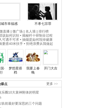
国城市幸福感
不孝七宗罪
微直播
|
微广场
|
名人墙
|
排行榜
打蜡该如何识别
• 揭秘歼十研制全过程
贵人可遇不可求
• 抽烟是如何毁掉健康
为病妻搭40米扶手
• 拒绝浪费从我做起
国·
梦想星搭
我要上春
开门大吉
行
档
晚
劲爆点
更多 >>
娱乐圈10大衰神附体的明星
学
出轨前最好要深思的三个问题