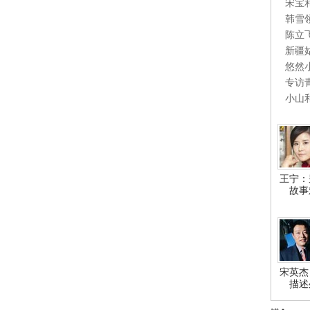
宋宝
韩雪
陈立
新疆
悠然
专访
小山
王宁：
故事
宋英杰
描述