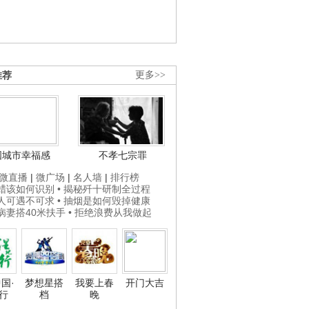
推荐
更多>>
国城市幸福感
不孝七宗罪
微直播
|
微广场
|
名人墙
|
排行榜
打蜡该如何识别
• 揭秘歼十研制全过程
贵人可遇不可求
• 抽烟是如何毁掉健康
为病妻搭40米扶手
• 拒绝浪费从我做起
国·
梦想星搭
我要上春
开门大吉
行
档
晚