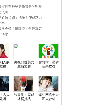
和
领衔拥有神秘身份背景的明星
飞飞哥
姑娘迪拉娜：把压力变成动力
小卒
青奥会俏主播陈滢：年轻真好
和溪水
别人的
央视知性美女
智慧树：谨防
难讲
主播文馨
芒果皮炎
：古人
张泉灵：完成
爆红网络十大
处暑
冰桶挑战
正太萝莉