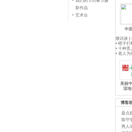
我们的节日春节摄
影作品
艺术台
中
微访谈
|
• 橙子
• 十种
• 老人
美丽中
湿地
博客
盘点
陈守
男人