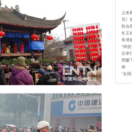
义务
导》
联合
长王
朱增
“神
京举
周鹏
捧
“全