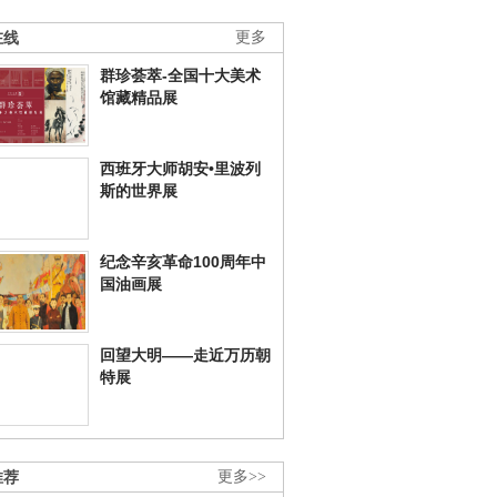
在线
更多
群珍荟萃-全国十大美术
馆藏精品展
西班牙大师胡安•里波列
斯的世界展
纪念辛亥革命100周年中
国油画展
回望大明——走近万历朝
特展
推荐
更多>>