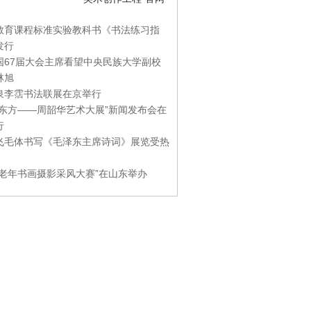
教育课程标准实验教科书《书法练习指
发行
国67届大会主席看望中央民族大学副校
林旭
泉李霑书法联展在京举行
游东方——周韶华艺术大展”新闻发布会在
行
飞毛体书写《毛泽东主席诗词》展览受热
国老年书画摄影采风大赛”在山东举办