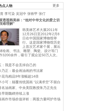
热点人物
更多
胄
李可染
吴冠中
张铁甲
张仃
展透视韩美林：“他对中华文化的爱之切
很难理解”
韩美林艺术大展2011年
12月26日至2012年2月8
日在中国国家博物馆举
行。这是国家博物馆历史
上首次艺术家个展，展出
林绘画、书法、雕塑、陶瓷、设计等门
作3200余件，吸引了观众近50万人次。
玉：我是不会丢掉自己的
朱乃正：最会画油画的书法家
年花鸟精品9年涨幅超14倍
李小可：颠覆传统国画 “以满求空”不留白
著名油画家、中央美院教授朱乃正先生
任早期魏碑持续上涨
极画作市场价值评析：两股力量呵护市场