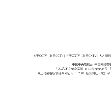
关于CCTV
|
联系CCTV
|
关于CNTV
|
联系CNTV
|
人才招聘
中国中央电视台 中国网络电
违法和不良信息举报
京ICP证060535号
网上传播视听节目许可证号 0102004
新出网证（京）字0