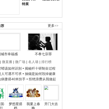
特展
推荐
更多>>
国城市幸福感
不孝七宗罪
|
微直播
|
微广场
|
名人墙
|
排行榜
子打蜡该如何识别
• 揭秘歼十研制全过程
种贵人可遇不可求
• 抽烟是如何毁掉健康
人为病妻搭40米扶手
• 拒绝浪费从我做起
国·
梦想星搭
我要上春
开门大吉
行
档
晚