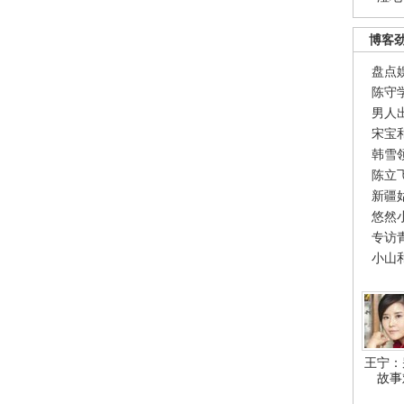
博客
盘点
陈守
男人
宋宝
韩雪
陈立
新疆
悠然
专访
小山
王宁：
故事