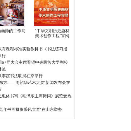
插画师的工作间
“中华文明历史题材
美术创作工程”官网
教育课程标准实验教科书《书法练习指
发行
国67届大会主席看望中央民族大学副校
林旭
泉李霑书法联展在京举行
游东方——周韶华艺术大展”新闻发布会在
行
飞毛体书写《毛泽东主席诗词》展览受热
国老年书画摄影采风大赛”在山东举办