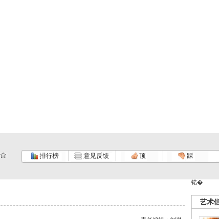
排行榜
意见反馈
顶
踩
锘�
艺术