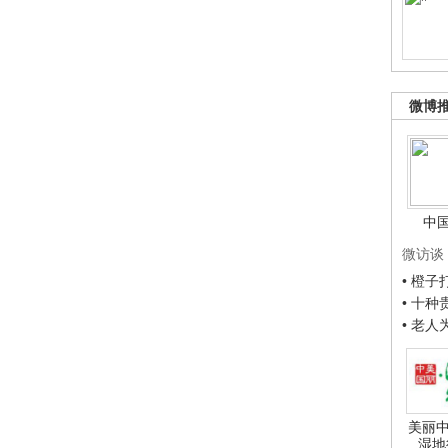
微博
中
微访谈
• 橙
• 十
• 老
美丽中
湿地