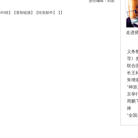
责任编辑：刘岩
/纠错
】【
复制链接
】【
转发邮件
】【
】
走进
义务
导》
联合
长王
朱增
“神
京举
周鹏
捧
“全