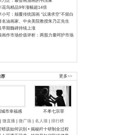
朱乃正：最会画油画的书法家
年花鸟精品9年涨幅超14倍
李小可：颠覆传统国画 “以满求空”不留白
著名油画家、中央美院教授朱乃正先生
任早期魏碑持续上涨
极画作市场价值评析：两股力量呵护市场
推荐
更多>>
国城市幸福感
不孝七宗罪
|
微直播
|
微广场
|
名人墙
|
排行榜
子打蜡该如何识别
• 揭秘歼十研制全过程