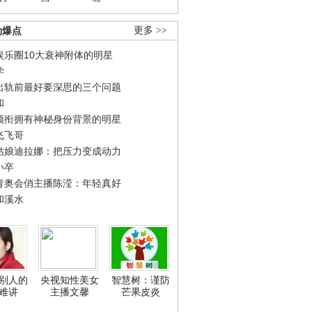
劲爆点
更多 >>
娱乐圈10大衰神附体的明星
学
出轨前最好要深思的三个问题
和
领衔拥有神秘身份背景的明星
飞飞哥
姑娘迪拉娜：把压力变成动力
小卒
青奥会俏主播陈滢：年轻真好
和溪水
别人的
央视知性美女
智慧树：谨防
难讲
主播文馨
芒果皮炎