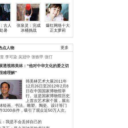
：古人
张泉灵：完成
爆红网络十大
处暑
冰桶挑战
正太萝莉
热点人物
更多
胄
李可染
吴冠中
张铁甲
张仃
展透视韩美林：“他对中华文化的爱之切
很难理解”
韩美林艺术大展2011年
12月26日至2012年2月8
日在中国国家博物馆举
行。这是国家博物馆历史
上首次艺术家个展，展出
林绘画、书法、雕塑、陶瓷、设计等门
作3200余件，吸引了观众近50万人次。
玉：我是不会丢掉自己的