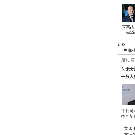
宋英杰
描述
锘�
画廊·
启功
黄
艺术大
一般人
了韩美
类的新
黄永