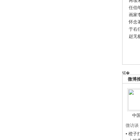
再读
任伯
画家
怀念
于右
赵无
锘�
微博
中
微访谈
• 橙