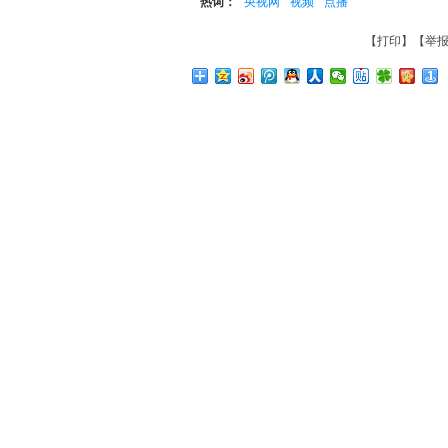
热词：
央视网
视频
点播
【
打印
】【
举报