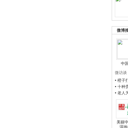
微博
中
微访谈
• 橙
• 十
• 老
美丽中
湿地