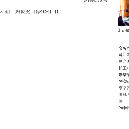
责任编辑：刘岩
/纠错
】【
复制链接
】【
转发邮件
】【
】
走进
义务
导》
联合
长王
朱增
“神
京举
周鹏
捧
“全