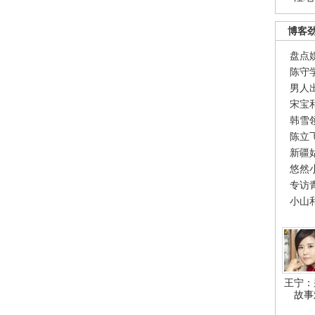
博客
盘点
陈守
男人
宋宝
韩雪
陈立
新疆
悠然
专访
小山
王宁：
故事