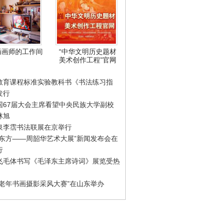
插画师的工作间
“中华文明历史题材
美术创作工程”官网
教育课程标准实验教科书《书法练习指
发行
国67届大会主席看望中央民族大学副校
林旭
泉李霑书法联展在京举行
游东方——周韶华艺术大展”新闻发布会在
行
飞毛体书写《毛泽东主席诗词》展览受热
国老年书画摄影采风大赛”在山东举办