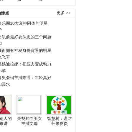
劲爆点
更多 >>
娱乐圈10大衰神附体的明星
学
出轨前最好要深思的三个问题
和
领衔拥有神秘身份背景的明星
飞飞哥
姑娘迪拉娜：把压力变成动力
小卒
青奥会俏主播陈滢：年轻真好
和溪水
别人的
央视知性美女
智慧树：谨防
难讲
主播文馨
芒果皮炎