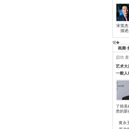
宋英杰
描述
锘�
画廊·
启功
黄
艺术大
一般人
了韩美
类的新
黄永