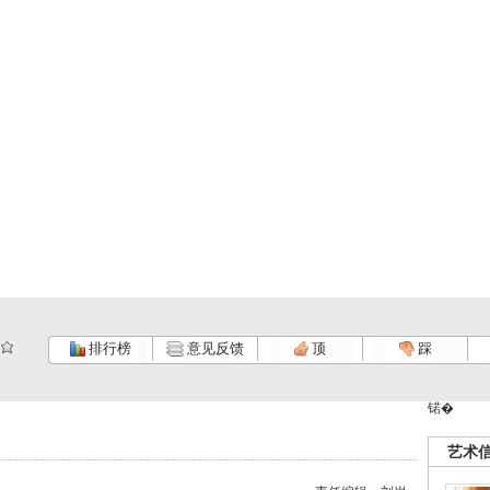
排行榜
意见反馈
顶
踩
锘�
艺术