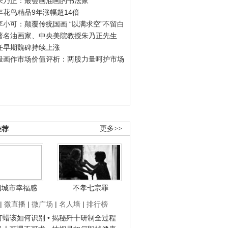
朱乃正：最会画油画的书法家
年花鸟精品9年涨幅超14倍
李小可：颠覆传统国画 “以满求空”不留白
著名油画家、中央美院教授朱乃正先生
任早期魏碑持续上涨
极画作市场价值评析：两股力量呵护市场
推荐
更多>>
国城市幸福感
不孝七宗罪
|
微直播
|
微广场
|
名人墙
|
排行榜
子打蜡该如何识别
• 揭秘歼十研制全过程