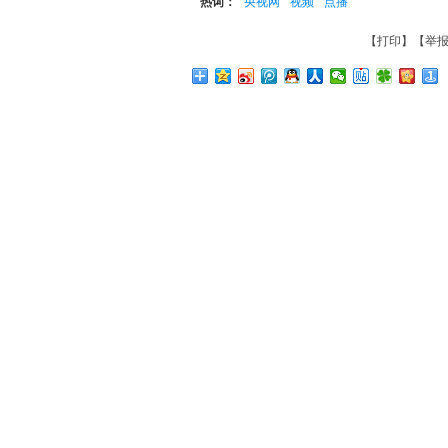
热词：
央视网
视频
点播
【
打印
】【
举报