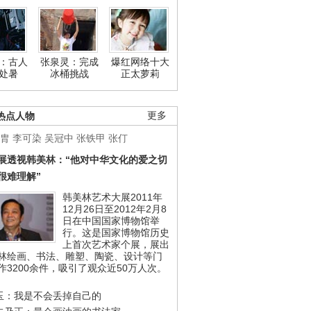
：古人
张泉灵：完成
爆红网络十大
处暑
冰桶挑战
正太萝莉
热点人物
更多
胄
李可染
吴冠中
张铁甲
张仃
展透视韩美林：“他对中华文化的爱之切
很难理解”
韩美林艺术大展2011年
12月26日至2012年2月8
日在中国国家博物馆举
行。这是国家博物馆历史
上首次艺术家个展，展出
林绘画、书法、雕塑、陶瓷、设计等门
作3200余件，吸引了观众近50万人次。
玉：我是不会丢掉自己的