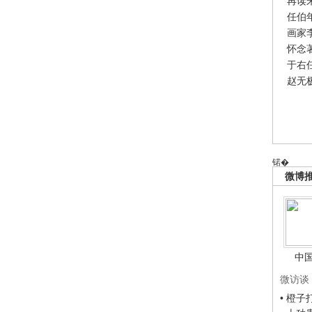
再读
任伯
画家
怀念
于右
赵无
锘�
微博
中
微访谈
• 橙