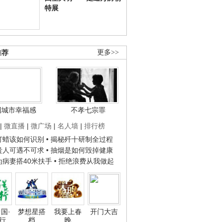
特展
推荐
更多>>
国城市幸福感
不孝七宗罪
|
微直播
|
微广场
|
名人墙
|
排行榜
子打蜡该如何识别
• 揭秘歼十研制全过程
种贵人可遇不可求
• 抽烟是如何毁掉健康
人为病妻搭40米扶手
• 拒绝浪费从我做起
国·
梦想星搭
我要上春
开门大吉
行
档
晚