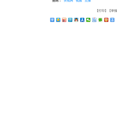
热词：
央视网
视频
点播
【
打印
】【
举报