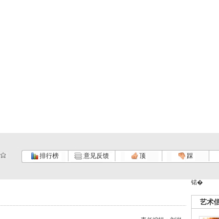
排行榜
意见反馈
顶
踩
锘�
艺术