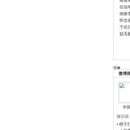
再读
任伯
画家
怀念
于右
赵无
锘�
微博
中
微访谈
• 橙