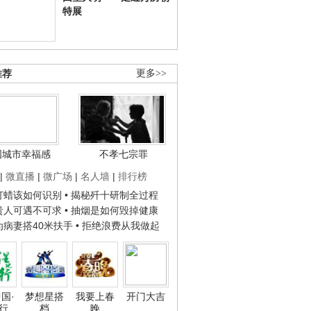
特展
推荐
更多>>
国城市幸福感
不孝七宗罪
|
微直播
|
微广场
|
名人墙
|
排行榜
子打蜡该如何识别
• 揭秘歼十研制全过程
种贵人可遇不可求
• 抽烟是如何毁掉健康
人为病妻搭40米扶手
• 拒绝浪费从我做起
国·
梦想星搭
我要上春
开门大吉
行
档
晚