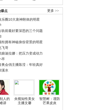
劲爆点
更多 >>
娱乐圈10大衰神附体的明星
学
出轨前最好要深思的三个问题
和
领衔拥有神秘身份背景的明星
飞飞哥
姑娘迪拉娜：把压力变成动力
小卒
青奥会俏主播陈滢：年轻真好
和溪水
别人的
央视知性美女
智慧树：谨防
难讲
主播文馨
芒果皮炎