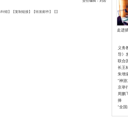
责任编辑：刘岩
/纠错
】【
复制链接
】【
转发邮件
】【
】
走进
义务
导》
联合
长王
朱增
“神
京举
周鹏
捧
“全