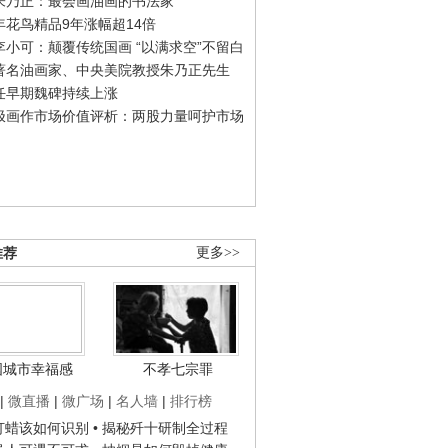
朱乃正：最会画油画的书法家
年花鸟精品9年涨幅超14倍
李小可：颠覆传统国画 “以满求空”不留白
著名油画家、中央美院教授朱乃正先生
任早期魏碑持续上涨
极画作市场价值评析：两股力量呵护市场
推荐
更多>>
国城市幸福感
不孝七宗罪
|
微直播
|
微广场
|
名人墙
|
排行榜
子打蜡该如何识别
• 揭秘歼十研制全过程