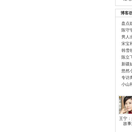
博客
盘点
陈守
男人
宋宝
韩雪
陈立
新疆
悠然
专访
小山
王宁：
故事