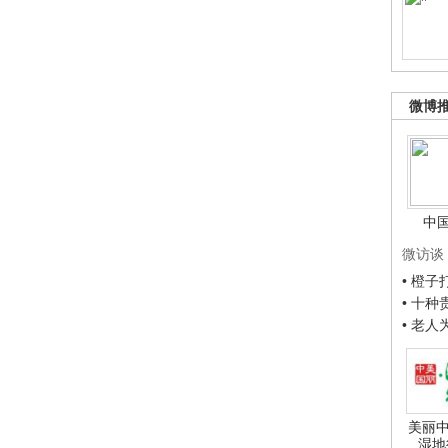
微博
中
微访谈
• 橙
• 十
• 老
美丽中
湿地