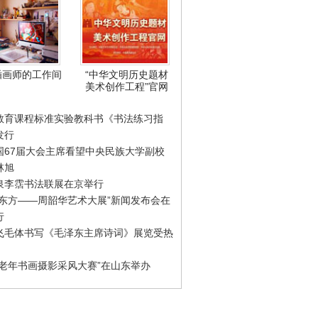
插画师的工作间
“中华文明历史题材
美术创作工程”官网
教育课程标准实验教科书《书法练习指
发行
国67届大会主席看望中央民族大学副校
林旭
泉李霑书法联展在京举行
游东方——周韶华艺术大展”新闻发布会在
行
飞毛体书写《毛泽东主席诗词》展览受热
国老年书画摄影采风大赛”在山东举办