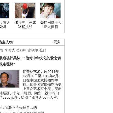
：古人
张泉灵：完成
爆红网络十大
处暑
冰桶挑战
正太萝莉
热点人物
更多
胄
李可染
吴冠中
张铁甲
张仃
展透视韩美林：“他对中华文化的爱之切
很难理解”
韩美林艺术大展2011年
12月26日至2012年2月8
日在中国国家博物馆举
行。这是国家博物馆历史
上首次艺术家个展，展出
林绘画、书法、雕塑、陶瓷、设计等门
作3200余件，吸引了观众近50万人次。
玉：我是不会丢掉自己的