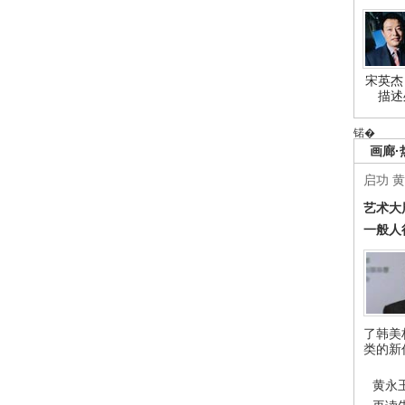
宋英杰
描述
锘�
画廊·
启功
黄
艺术大
一般人
了韩美
类的新
黄永