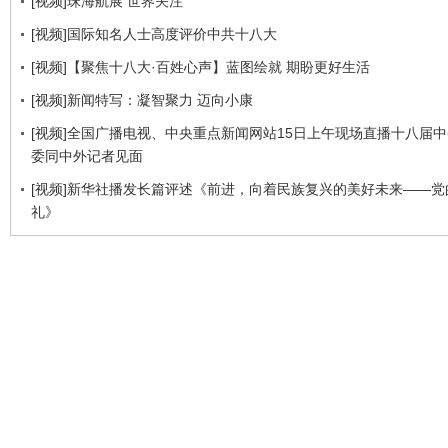
[视频]珠海航展 世界关注
[视频]国际知名人士高度评价中共十八大
[视频]【聚焦十八大·百姓心声】蓝图绘就 期盼更好生活
[视频]新闻特写：凝智聚力 迈向小康
[视频]全国广播电视、中央重点新闻网站15日上午现场直播十八届
委同中外记者见面
[视频]新华社播发长篇评述《前进，向着民族复兴的美好未来——党
礼》