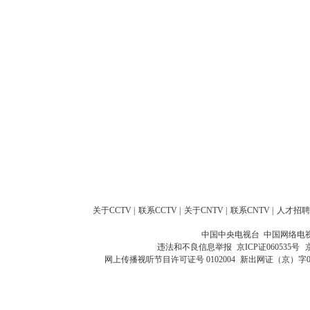
关于CCTV
|
联系CCTV
|
关于CNTV
|
联系CNTV
|
人才招聘
中国中央电视台 中国网络电
违法和不良信息举报
京ICP证060535号
网上传播视听节目许可证号 0102004
新出网证（京）字0