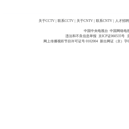
关于CCTV
|
联系CCTV
|
关于CNTV
|
联系CNTV
|
人才招聘
中国中央电视台 中国网络电
违法和不良信息举报
京ICP证060535号
网上传播视听节目许可证号 0102004
新出网证（京）字0