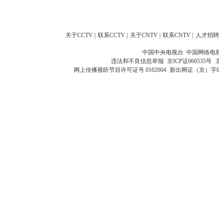
关于CCTV
|
联系CCTV
|
关于CNTV
|
联系CNTV
|
人才招聘
中国中央电视台 中国网络电
违法和不良信息举报
京ICP证060535号
网上传播视听节目许可证号 0102004
新出网证（京）字0