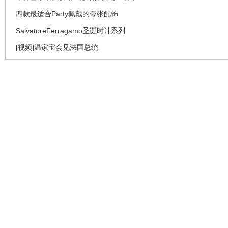
四款最适合Party佩戴的夸张配饰
SalvatoreFerragamo圣诞时计系列
[视频]温家宝会见法国总统