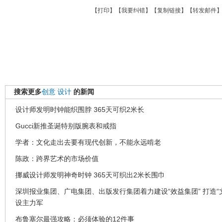
【
打印
】【
我要纠错
】【
复制链接
】【
转发邮件
搜索更多
创意
设计
的新闻
设计师发明时钟能织围脖 365天可织2米长
Gucci新推圣诞特别版腕表和戒指
学者：文化走出去要有现代创新，不能永远啃老
陈政：跨界艺术的市场价值
挪威设计师发明神奇时钟 365天可织出2米长围巾
深圳报业集团、广电集团、出版发行集团着力建设“效益集团” 打造“
设主力军
布鲁塞尔最强攻略：必须体验的12件事