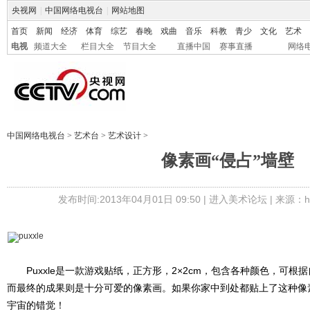
央视网
|
中国网络电视台
|
网站地图
首页
新闻
经济
体育
综艺
春晚
戏曲
音乐
科教
青少
文化
艺术
电视
频道大全
栏目大全
节目大全
直播中国
赛事直播
网络
中国网络电视台
>
艺术台
>
艺术设计
>
像素画“侵占”墙壁
发布时间:2013年04月01日 09:50 |
进入美术论坛
| 来源：ho
Puxxle是一款游戏贴纸，正方形，2×2cm，包含各种颜色，可根
而最终的成果则是十分可爱的像素画。如果你家中到处都贴上了这种像
宇宙的错觉！