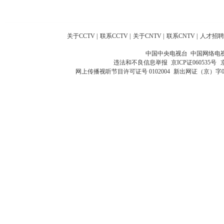
关于CCTV
|
联系CCTV
|
关于CNTV
|
联系CNTV
|
人才招聘
中国中央电视台 中国网络电
违法和不良信息举报
京ICP证060535号
网上传播视听节目许可证号 0102004
新出网证（京）字0