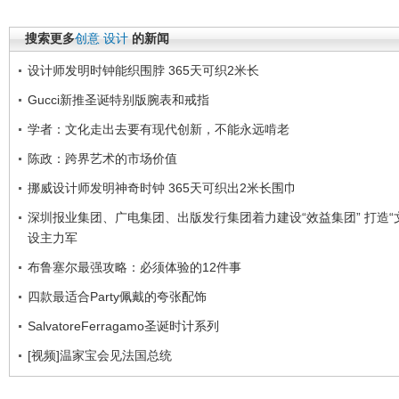
搜索更多
创意
设计
的新闻
设计师发明时钟能织围脖 365天可织2米长
Gucci新推圣诞特别版腕表和戒指
学者：文化走出去要有现代创新，不能永远啃老
陈政：跨界艺术的市场价值
挪威设计师发明神奇时钟 365天可织出2米长围巾
深圳报业集团、广电集团、出版发行集团着力建设“效益集团” 打造“
设主力军
布鲁塞尔最强攻略：必须体验的12件事
四款最适合Party佩戴的夸张配饰
SalvatoreFerragamo圣诞时计系列
[视频]温家宝会见法国总统