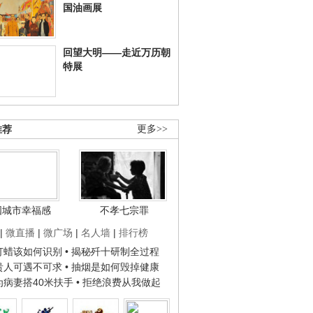
国油画展
回望大明——走近万历朝
特展
推荐
更多>>
国城市幸福感
不孝七宗罪
|
微直播
|
微广场
|
名人墙
|
排行榜
子打蜡该如何识别
• 揭秘歼十研制全过程
种贵人可遇不可求
• 抽烟是如何毁掉健康
人为病妻搭40米扶手
• 拒绝浪费从我做起