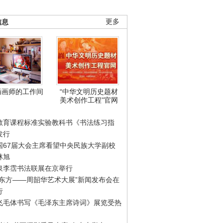
信息
更多
插画师的工作间
“中华文明历史题材
美术创作工程”官网
教育课程标准实验教科书《书法练习指
发行
国67届大会主席看望中央民族大学副校
林旭
泉李霑书法联展在京举行
游东方——周韶华艺术大展”新闻发布会在
行
飞毛体书写《毛泽东主席诗词》展览受热