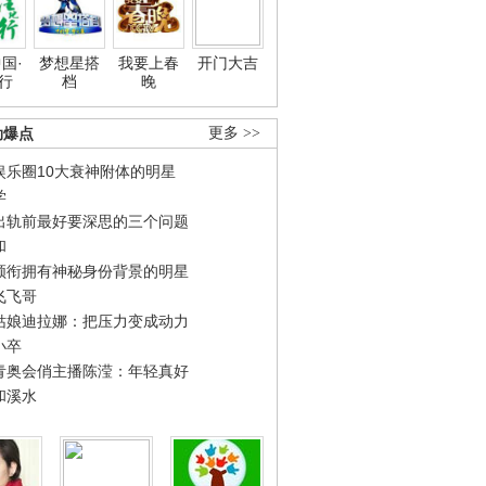
国·
梦想星搭
我要上春
开门大吉
行
档
晚
劲爆点
更多 >>
娱乐圈10大衰神附体的明星
学
出轨前最好要深思的三个问题
和
领衔拥有神秘身份背景的明星
飞飞哥
姑娘迪拉娜：把压力变成动力
小卒
青奥会俏主播陈滢：年轻真好
和溪水