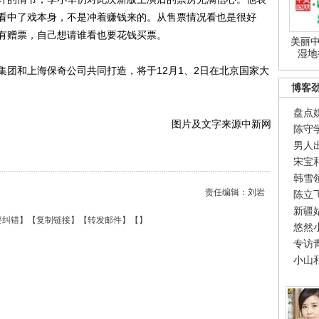
看中了戏本身，不是冲着赚钱来的。从售票情况看也是很好
有赠票，自己想请谁看也要花钱买票。
美丽中
湿地
和上海保奇公司共同打造，将于12月1、2日在北京国家大
博客
盘点
图片及文字来源中新网
陈守
男人
宋宝
韩雪
责任编辑：刘岩
陈立
新疆
要纠错
】【
复制链接
】【
转发邮件
】【
】
悠然
专访
小山