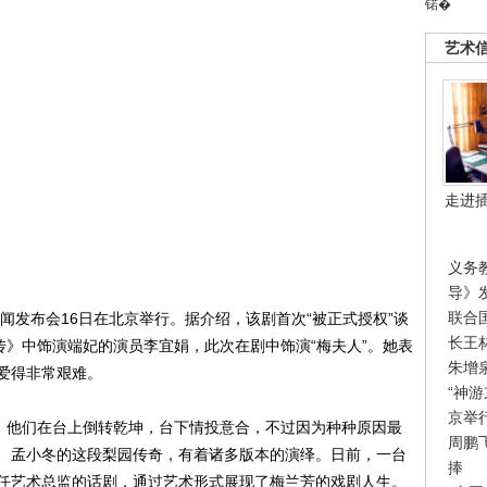
锘�
艺术
走进
义务
导》
联合
发布会16日在北京举行。据介绍，该剧首次“被正式授权”谈
长王
传》中饰演端妃的演员李宜娟，此次在剧中饰演“梅夫人”。她表
朱增
爱得非常艰难。
“神
京举
，他们在台上倒转乾坤，台下情投意合，不过因为种种原因最
周鹏
、孟小冬的这段梨园传奇，有着诸多版本的演绎。日前，一台
捧
任艺术总监的话剧，通过艺术形式展现了梅兰芳的戏剧人生。