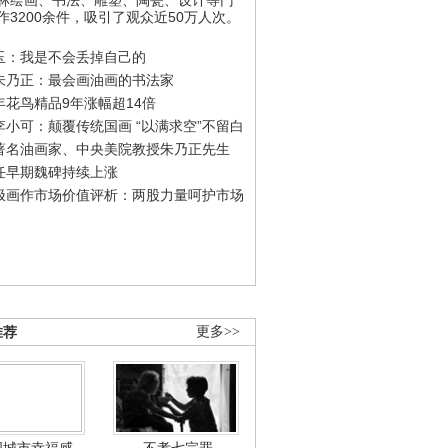
作3200余件，吸引了观众近50万人次。
玉：我是不会丢掉自己的
朱乃正：最会画油画的书法家
年花鸟精品9年涨幅超14倍
李小可：颠覆传统国画 “以满求空”不留白
著名油画家、中央美院教授朱乃正先生
任早期魏碑持续上涨
极画作市场价值评析：两股力量呵护市场
推荐
更多>>
国城市幸福感
不孝七宗罪