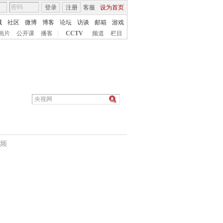
登录
注册
客服
设为首页
城
社区
微博
博客
论坛
访谈
邮箱
游戏
画片
公开课
播客
|
CCTV
频道
栏目
频