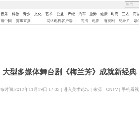
音乐
科教
青少
文化
艺术
公益
产经
汽车
旅游
健康
时尚
三农
商
直播中国
赛事直播
网络电视客户端
|
高清
电影
电视剧
纪录片
动
大型多媒体舞台剧《梅兰芳》成就新经典
布时间:2012年11月19日 17:03 |
进入美术论坛
| 来源：CNTV |
手机看视