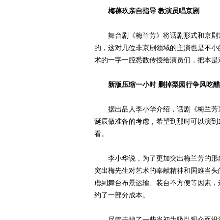
梅葆玖亲自指导 教演员唱京剧
舞台剧《梅兰芳》将话剧形式和京剧艺
的，这对几位非京剧领域的主演也是不小
术的一字一腔悉数传授给演员们，把本是
新版压缩一小时 删掉梨园行争风吃
据出品人李小华介绍，话剧《梅兰芳》2
诞辰做准备的考虑，希望到那时可以演到
看。
李小华说，为了更加突出梅兰芳的形象
突出梅先生对艺术的奉献精神和国难当头
虑到舞台布景运输、装台不方便等因素，
约了一部分成本。
尽管去掉了一些当初为吸引观众而设计