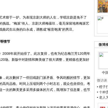
术熔于一炉。为表现京剧大师的人生，学唱京剧是免不了
的挑战。“梅派”传人、京剧大师梅葆玖，毫无保留地将梅派艺
戏曲武生出身的白永成，调教成“喉音饱满”的男旦。
醋等情节
微博
008年就开始排了。此次复排，也有为纪念梅兰芳120周年
120场。新版中对剧情和舞美做了很大调整，更精炼也更加好
中
，此次删掉了一些旧戏剧门派矛盾、争风吃醋的情节，更加
微访谈
的高尚品格。时间上压缩到两个小时左右，观众也坐得住。考
• 橙
这一次的舞美更多采用多媒体的方式，既增加了信息量，也节
• 十
• 老
的情节，李小华仍对此次新版上演后的票房充满信心。他表