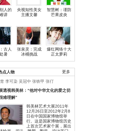
别人的
央视知性美女
智慧树：谨防
难讲
主播文馨
芒果皮炎
：古人
张泉灵：完成
爆红网络十大
处暑
冰桶挑战
正太萝莉
热点人物
更多
胄
李可染
吴冠中
张铁甲
张仃
展透视韩美林：“他对中华文化的爱之切
很难理解”
韩美林艺术大展2011年
12月26日至2012年2月8
日在中国国家博物馆举
行。这是国家博物馆历史
上首次艺术家个展，展出
林绘画、书法、雕塑、陶瓷、设计等门