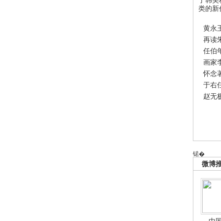
类的新
黄永
再读
任伯
画家
怀念
于右
赵无
锘�
微博
中