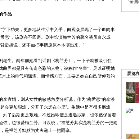
“全
的作品
”字下功夫，更多地从生活中入手，向观众展现了一个血肉丰
梅孟恋”，该剧亦不回避。剧中饰演梅兰芳的著名演员白永成
在背后胡说，还不如把事情原原本本演出来。”
老生。两年前她看到话剧《梅兰芳》，一下子就被吸引住
戏曲界都是具有传奇色彩的人物，被称作“冬皇”，足以证明她
展览
”艺术上的帅气和潇洒。而情感方面，主要是她在自己所仰慕的
李宜娟，则从女性的敏感角度分析说，作为“梅孟恋”的牵涉
一起会更加艰难，分开了永远在心里”。生活中是有很多磨难
，到了后期更是艰难。不过她即便是遭遇抄家，也依然保留着
坚强，也很爱梅兰芳。可以说，“福芝芳其实是梅兰芳的一把雨
戏，是福芝芳默默为丈夫递上一把雨伞。