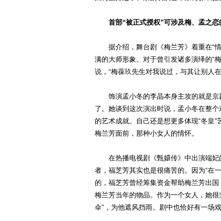
首部“被正式授权”可涉及梅、孟之恋
据介绍，舞台剧《梅兰芳》着重在“情
满的大师形象。对于曾引发诸多演绎的“
说，“梅葆玖先生对我说过，与其让别人
饰演孟小冬的李晶本身主攻的就是京剧
了。她谈到这次演出时说，孟小冬在整个
的艺术成就。自己还是想更多体现“冬皇
梅兰芳面前，那种小女人的情怀。
在热播电视剧《甄嬛传》中出演端妃的
者，福芝芳其实也是很痛苦的。因为“在
的，福芝芳曾经筹集资金帮助梅兰芳出国
梅兰芳当年的物品。作为一个女人，她很
伞”，为他遮风挡雨。剧中也恰好有一场