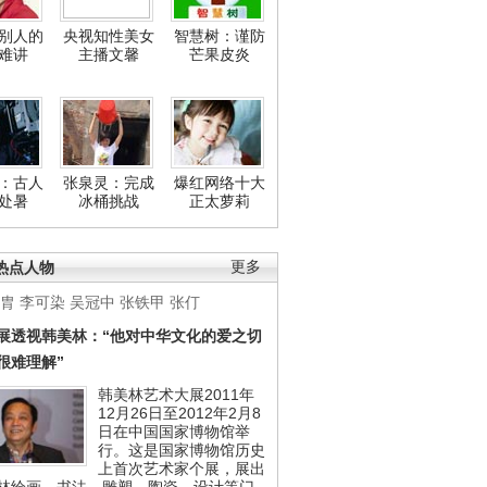
别人的
央视知性美女
智慧树：谨防
难讲
主播文馨
芒果皮炎
：古人
张泉灵：完成
爆红网络十大
处暑
冰桶挑战
正太萝莉
热点人物
更多
胄
李可染
吴冠中
张铁甲
张仃
展透视韩美林：“他对中华文化的爱之切
很难理解”
韩美林艺术大展2011年
12月26日至2012年2月8
日在中国国家博物馆举
行。这是国家博物馆历史
上首次艺术家个展，展出
林绘画、书法、雕塑、陶瓷、设计等门