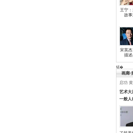
王宁：
故事
宋英杰
描述
锘�
画廊·
启功
黄
艺术大
一般人
了韩美