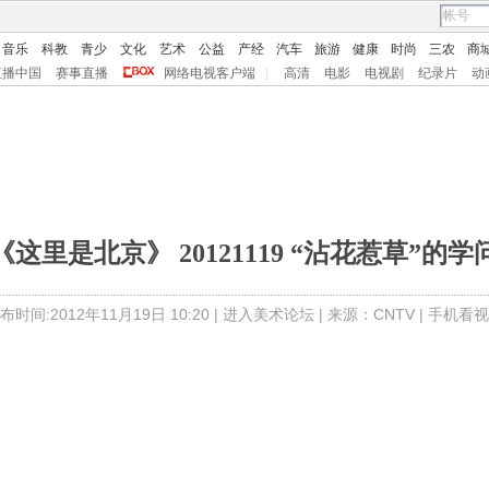
音乐
科教
青少
文化
艺术
公益
产经
汽车
旅游
健康
时尚
三农
商
直播中国
赛事直播
网络电视客户端
|
高清
电影
电视剧
纪录片
动
《这里是北京》 20121119 “沾花惹草”的学
布时间:2012年11月19日 10:20 |
进入美术论坛
| 来源：CNTV |
手机看视