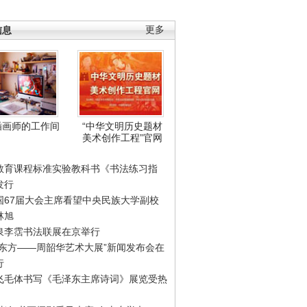
信息
更多
插画师的工作间
“中华文明历史题材
美术创作工程”官网
教育课程标准实验教科书《书法练习指
发行
国67届大会主席看望中央民族大学副校
林旭
泉李霑书法联展在京举行
游东方——周韶华艺术大展”新闻发布会在
行
飞毛体书写《毛泽东主席诗词》展览受热