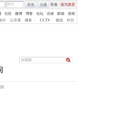
登录
注册
客服
设为首页
城
社区
微博
博客
论坛
访谈
邮箱
游戏
画片
公开课
播客
|
CCTV
频道
栏目
问
频