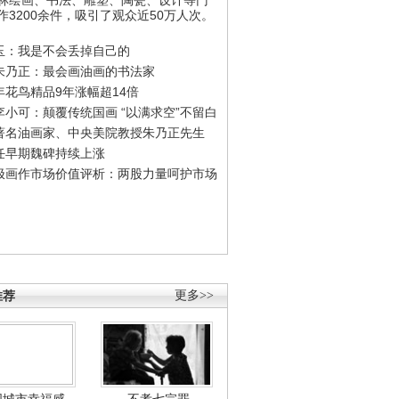
作3200余件，吸引了观众近50万人次。
玉：我是不会丢掉自己的
朱乃正：最会画油画的书法家
年花鸟精品9年涨幅超14倍
李小可：颠覆传统国画 “以满求空”不留白
著名油画家、中央美院教授朱乃正先生
任早期魏碑持续上涨
极画作市场价值评析：两股力量呵护市场
推荐
更多>>
国城市幸福感
不孝七宗罪