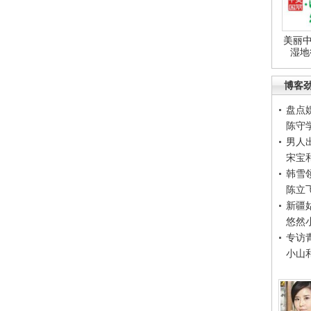
美丽中
湿地
博客
盘点
陈守
男人
宋宝
韩雪
陈立
新疆
悠然
专访
小山