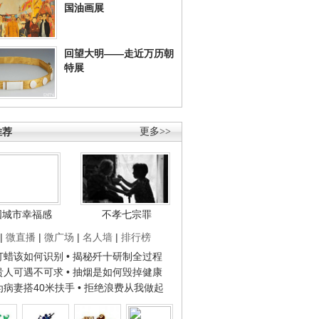
国油画展
回望大明——走近万历朝
特展
推荐
更多>>
国城市幸福感
不孝七宗罪
|
微直播
|
微广场
|
名人墙
|
排行榜
子打蜡该如何识别
• 揭秘歼十研制全过程
种贵人可遇不可求
• 抽烟是如何毁掉健康
人为病妻搭40米扶手
• 拒绝浪费从我做起