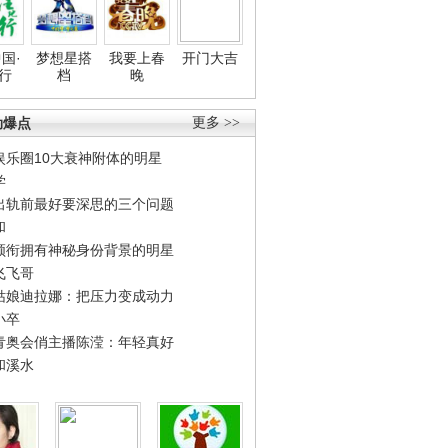
国·
梦想星搭
我要上春
开门大吉
行
档
晚
劲爆点
更多 >>
娱乐圈10大衰神附体的明星
学
出轨前最好要深思的三个问题
和
领衔拥有神秘身份背景的明星
飞飞哥
姑娘迪拉娜：把压力变成动力
小卒
青奥会俏主播陈滢：年轻真好
和溪水