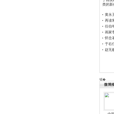
类的新
黄永
再读
任伯
画家
怀念
于右
赵无
锘�
微博
中