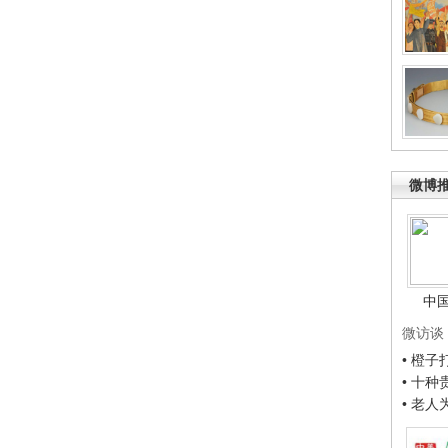
微博
中
微访谈
• 橙
• 十
• 老