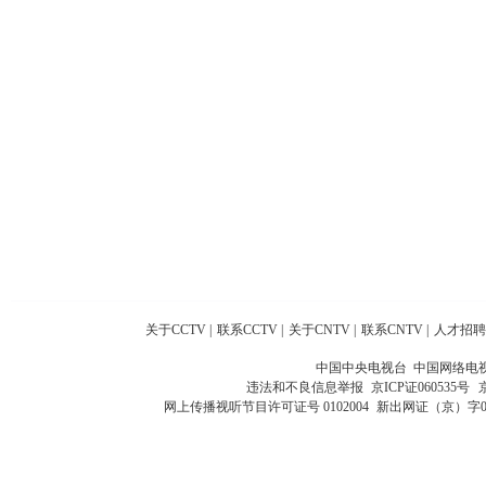
关于CCTV
|
联系CCTV
|
关于CNTV
|
联系CNTV
|
人才招聘
中国中央电视台 中国网络电
违法和不良信息举报
京ICP证060535号
网上传播视听节目许可证号 0102004
新出网证（京）字0