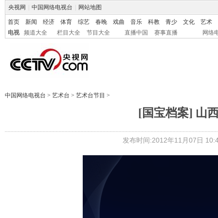
央视网
|
中国网络电视台
|
网站地图
首页
新闻
经济
体育
综艺
春晚
戏曲
音乐
科教
青少
文化
艺术
电视
频道大全
栏目大全
节目大全
直播中国
赛事直播
网络
中国网络电视台
>
艺术台
>
艺术台节目
>
[国宝档案] 山西
发布时间:2012年11月07日 10:4