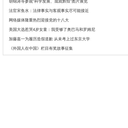
胡锦涛等参观“科学发展、成就辉煌”图片展览
法官宋鱼水：法律事实与客观事实尽可能接近
网络媒体隆重热烈迎接党的十八大
美国大选惹哭4岁女童：我受够了奥巴马和罗姆尼
加藤嘉一为履历造假道歉 从未考上过东京大学
《外国人在中国》栏目有奖故事征集