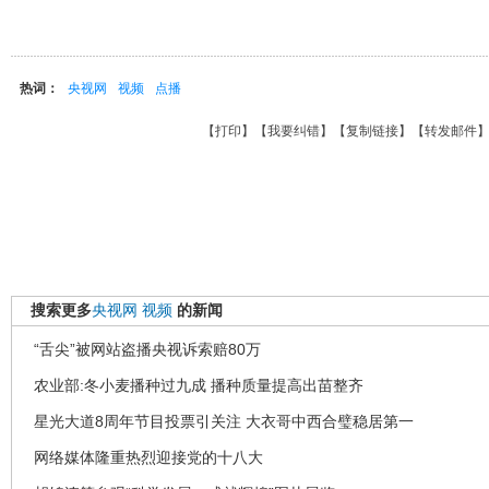
热词：
央视网
视频
点播
【
打印
】【
我要纠错
】【
复制链接
】【
转发邮件
搜索更多
央视网
视频
的新闻
“舌尖”被网站盗播央视诉索赔80万
农业部:冬小麦播种过九成 播种质量提高出苗整齐
星光大道8周年节目投票引关注 大衣哥中西合璧稳居第一
网络媒体隆重热烈迎接党的十八大