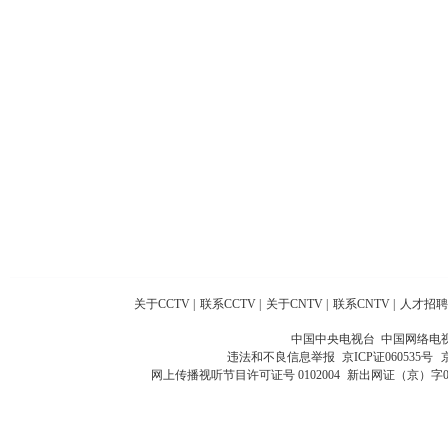
关于CCTV
|
联系CCTV
|
关于CNTV
|
联系CNTV
|
人才招聘
中国中央电视台 中国网络电
违法和不良信息举报
京ICP证060535号
网上传播视听节目许可证号 0102004
新出网证（京）字0