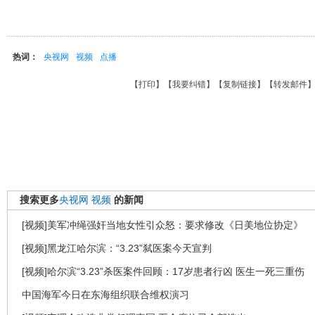
热词：
央视网
视频
点播
【
打印
】【
我要纠错
】【
复制链接
】【
转发邮件
搜索更多
央视网
视频
的新闻
[视频]美军冲绳强奸当地女性引众怒：要求修改《日美地位协定》
[视频]黑龙江哈尔滨：“3.23”弑医案今天宣判
[视频]哈尔滨“3.23”杀医案件回顾：17岁患者行凶 医生一死三重伤
中国海军今日在东海组织联合维权演习