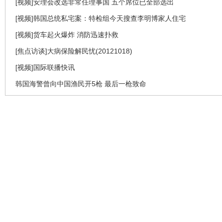
[视频]安理会改选非常任理事国 五个席位已全部选出
[视频]韩国总统私宅案：特检组今天搜查李明博家人住宅
[视频]货车起火爆炸 消防迅速扑救
[焦点访谈]大病保险解民忧(20121018)
[视频]国际联播快讯
韩国海警曾向中国渔民开5枪 最后一枪致命