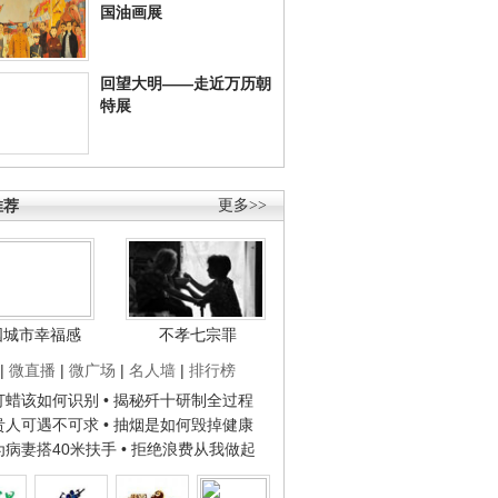
国油画展
回望大明——走近万历朝
特展
推荐
更多>>
国城市幸福感
不孝七宗罪
|
微直播
|
微广场
|
名人墙
|
排行榜
子打蜡该如何识别
• 揭秘歼十研制全过程
种贵人可遇不可求
• 抽烟是如何毁掉健康
人为病妻搭40米扶手
• 拒绝浪费从我做起