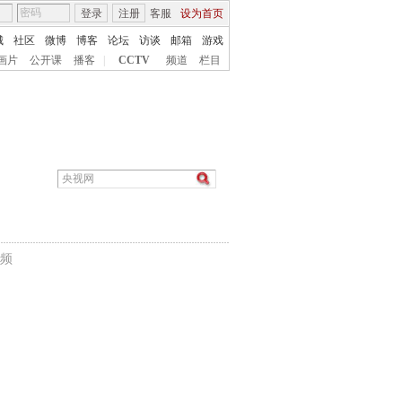
登录
注册
客服
设为首页
城
社区
微博
博客
论坛
访谈
邮箱
游戏
画片
公开课
播客
|
CCTV
频道
栏目
频