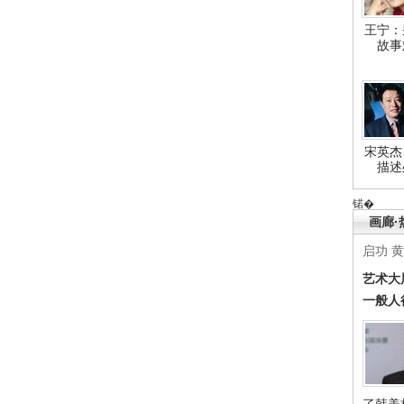
王宁：
故事
宋英杰
描述
锘�
画廊·
启功
黄
艺术大
一般人
了韩美