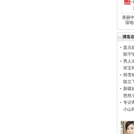
美丽中
湿地
博客
盘点
陈守
男人
宋宝
韩雪
陈立
新疆
悠然
专访
小山