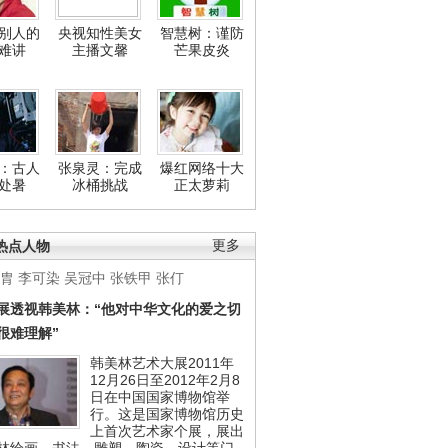
别人的
央视知性美女
智慧树：谨防
难讲
主播文馨
芒果皮炎
：古人
张泉灵：完成
爆红网络十大
处暑
冰桶挑战
正太萝莉
热点人物
更多
胄
李可染
吴冠中
张铁甲
张仃
展透视韩美林：“他对中华文化的爱之切
很难理解”
韩美林艺术大展2011年
12月26日至2012年2月8
日在中国国家博物馆举
行。这是国家博物馆历史
上首次艺术家个展，展出
林绘画、书法、雕塑、陶瓷、设计等门