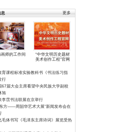
信息
更多
插画师的工作间
“中华文明历史题材
美术创作工程”官网
教育课程标准实验教科书《书法练习指
发行
国67届大会主席看望中央民族大学副校
林旭
泉李霑书法联展在京举行
游东方——周韶华艺术大展”新闻发布会在
行
飞毛体书写《毛泽东主席诗词》展览受热