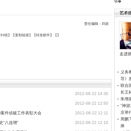
锘�
艺术
责任编辑：刘岩
要纠错
】【
复制链接
】【
转发邮件
】【
】
走进
义务
导》
联合
长王
2012-08-22 14:30
朱增
2012-08-22 12:50
“神
京举
10案件侦破工作表彰大会
2012-08-22 12:11
周鹏
史“八连增”
2012-08-22 12:10
捧