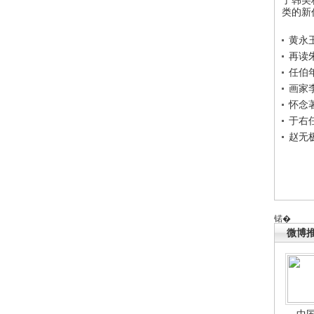
类的新
黄永
再读
任伯
画家
怀念
于右
赵无
锘�
微博
中