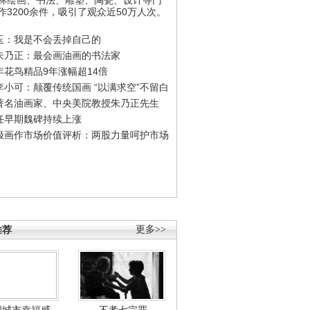
作3200余件，吸引了观众近50万人次。
玉：我是不会丢掉自己的
朱乃正：最会画油画的书法家
年花鸟精品9年涨幅超14倍
李小可：颠覆传统国画 “以满求空”不留白
著名油画家、中央美院教授朱乃正先生
任早期魏碑持续上涨
极画作市场价值评析：两股力量呵护市场
推荐
更多>>
国城市幸福感
不孝七宗罪