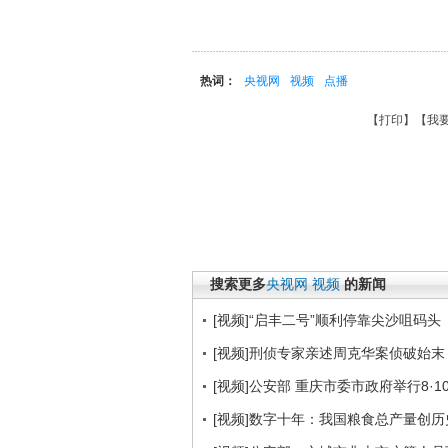
热词：
央视网
视频
点播
【
打印
】【
我
搜索更多
央视网
视频
的新闻
[视频]“启丰二号”顺利停靠尖沙咀码头
[视频]刑侦专家亲述周克华案侦破始末
[视频]公安部 重庆市委市政府举行8·
[视频]数字十年：我国粮食总产量创历