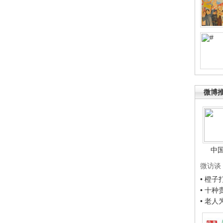
微博
中
微访谈
• 橙
• 十
• 老