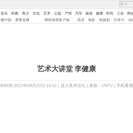
音乐
科教
青少
文化
艺术
公益
产经
汽车
旅游
健康
时尚
三农
商
直播中国
赛事直播
网络电视客户端
|
高清
电影
电视剧
纪录片
动
艺术大讲堂 李健康
布时间:2012年08月22日 14:51 |
进入美术论坛
| 来源：CNTV |
手机看视