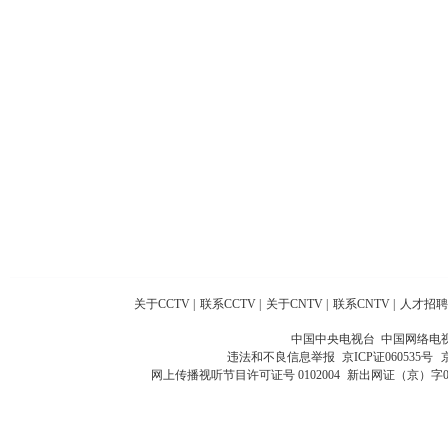
关于CCTV
|
联系CCTV
|
关于CNTV
|
联系CNTV
|
人才招聘
中国中央电视台 中国网络电
违法和不良信息举报
京ICP证060535号
网上传播视听节目许可证号 0102004
新出网证（京）字0