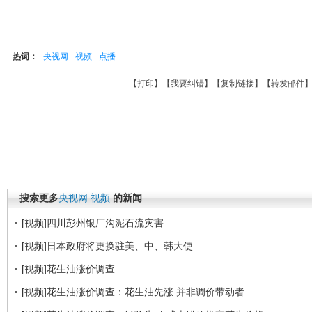
热词：
央视网
视频
点播
【
打印
】【
我要纠错
】【
复制链接
】【
转发邮件
搜索更多
央视网
视频
的新闻
[视频]四川彭州银厂沟泥石流灾害
[视频]日本政府将更换驻美、中、韩大使
[视频]花生油涨价调查
[视频]花生油涨价调查：花生油先涨 并非调价带动者