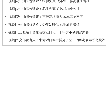
[视频]花生油涨价调查：经验失灵 成本错位推高花生价格
[视频]花生油涨价调查：花生利薄 难以机械化作业
[视频]花生油涨价调查：市场需求增大 成本高居不下
[视频]花生油涨价调查：CPI“1”时代 花生油再涨价
[视频]【走基层】曹家巷拆迁日记：十年拆不动的曹家巷
[视频]外交部发言人：中方对日本右翼分子登上钓鱼岛表示强烈抗议