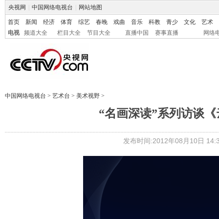
央视网
|
中国网络电视台
|
网站地图
首页
新闻
经济
体育
综艺
春晚
戏曲
音乐
科教
青少
文化
艺术
电视
频道大全
栏目大全
节目大全
直播中国
赛事直播
网络
中国网络电视台
>
艺术台
>
美术视野
>
“名画深读”系列访谈
发布时间:2012年08月10日 14:3