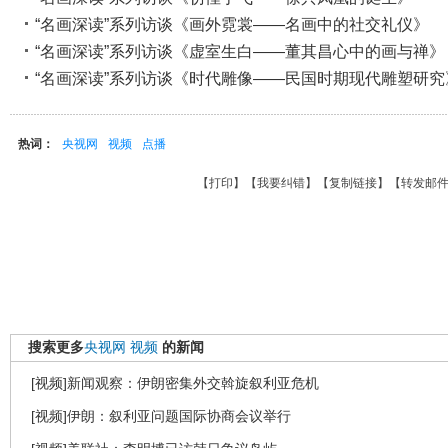
“名画深读”系列访谈《画外霓裳——名画中的社交礼仪》
“名画深读”系列访谈《虚室生白——董其昌心中的画与禅》
“名画深读”系列访谈《时代雕像——民国时期现代雕塑研究
热词：
央视网
视频
点播
【
打印
】【
我要纠错
】【
复制链接
】【
转发邮
搜索更多
央视网
视频
的新闻
[视频]新闻观察：伊朗密集外交斡旋叙利亚危机
[视频]伊朗：叙利亚问题国际协商会议举行