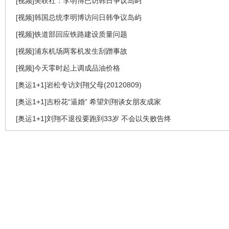
[视频]美联社：李明博已访韩日争议岛屿
[视频]韩国总统李明博访问日韩争议岛屿
[视频]铁道部回应铁路建设质量问题
[视频]浦东机场两客机发生刮蹭事故
[视频]今天零时起上调成品油价格
[奥运1+1]岩松专访刘翔父母(20120809)
[奥运1+1]吉粉花“逼婚” 希望刘翔谈女朋友成家
[奥运1+1]刘翔不退役要跑到33岁 不会以失败告终