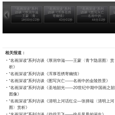
“名画深读”系列
“名画深读”系列
“名画深读”系列
访谈《厚润华滋
访谈《浑厚苍绣
访谈《图写兴亡
——王蒙〈青...
寄幽情》
——名画中的...
1时00分22秒
43分01秒
44分31秒
相关报道：
“名画深读”系列访谈《厚润华滋——王蒙〈青卞隐居图〉赏
析》
“名画深读”系列访谈《浑厚苍绣寄幽情》
“名画深读”系列访谈《图写兴亡——名画中的金陵胜景》
“名画深读”系列访谈《圣地韶光——20世纪中期中国画之
图像》
“名画深读”系列访谈《清明上河话红尘—张择端〈清明上河
图〉赏析》
“名画深读”系列访谈《彷徨于飞——徐兵凤凰的诞生》