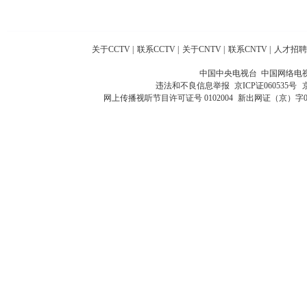
关于CCTV
|
联系CCTV
|
关于CNTV
|
联系CNTV
|
人才招聘
中国中央电视台 中国网络电
违法和不良信息举报
京ICP证060535号
网上传播视听节目许可证号 0102004
新出网证（京）字0