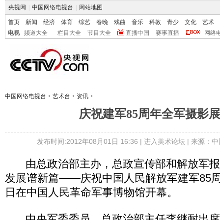
央视网
|
中国网络电视台
|
网站地图
首页
新闻
经济
体育
综艺
春晚
戏曲
音乐
科教
青少
文化
艺术
电视
频道大全
栏目大全
节目大全
直播中国
赛事直播
网络
中国网络电视台
>
艺术台
>
资讯
>
庆祝建军85周年全军摄影
发布时间:2012年08月01日 16:36 |
进入美术论坛
| 来源：中
由总政治部主办，总政宣传部和解放军报社
发展谱新篇——庆祝中国人民解放军建军85周年
日在中国人民革命军事博物馆开幕。
中央军委委员、总政治部主任李继耐出席