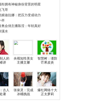
领衔拥有神秘身份背景的明星
飞飞哥
姑娘迪拉娜：把压力变成动力
小卒
青奥会俏主播陈滢：年轻真好
和溪水
别人的
央视知性美女
智慧树：谨防
难讲
主播文馨
芒果皮炎
：古人
张泉灵：完成
爆红网络十大
处暑
冰桶挑战
正太萝莉