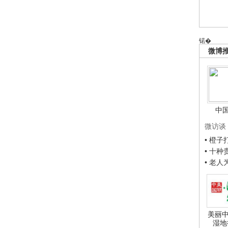
锘�
微博
中
微访谈
• 橙
• 十
• 老
美丽中
湿地