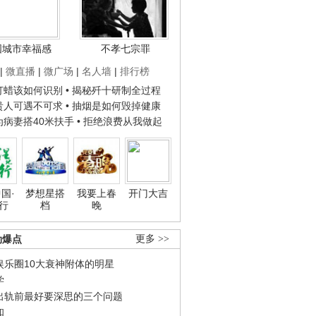
国城市幸福感
不孝七宗罪
|
微直播
|
微广场
|
名人墙
|
排行榜
子打蜡该如何识别
• 揭秘歼十研制全过程
种贵人可遇不可求
• 抽烟是如何毁掉健康
人为病妻搭40米扶手
• 拒绝浪费从我做起
国·
梦想星搭
我要上春
开门大吉
行
档
晚
劲爆点
更多 >>
娱乐圈10大衰神附体的明星
学
出轨前最好要深思的三个问题
和