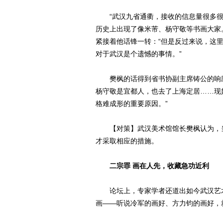
“武汉九省通衢，接收的信息量很多很
历史上出现了像米芾、杨守敬等书画大家
紧接着他话锋一转：“但是反过来说，这
对于武汉是个遗憾的事情。”
樊枫的话得到省书协副主席铸公的响应
杨守敬是宜都人，也去了上海定居……现
格难成形的重要原因。”
【对策】武汉美术馆馆长樊枫认为，当
才采取相应的措施。
二宗罪 画在人先，收藏急功近利
论坛上，专家学者还道出如今武汉艺术
画——听说冷军的画好、方力钧的画好，