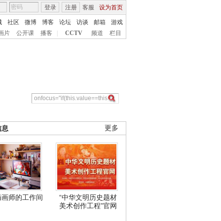
登录
注册
客服
设为首页
城
社区
微博
博客
论坛
访谈
邮箱
游戏
画片
公开课
播客
|
CCTV
频道
栏目
信息
更多
插画师的工作间
“中华文明历史题材
美术创作工程”官网