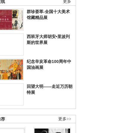
在线
更多
群珍荟萃-全国十大美术
馆藏精品展
西班牙大师胡安•里波列
斯的世界展
纪念辛亥革命100周年中
国油画展
回望大明——走近万历朝
特展
推荐
更多>>