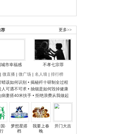
推荐
更多>>
国城市幸福感
不孝七宗罪
|
微直播
|
微广场
|
名人墙
|
排行榜
子打蜡该如何识别
• 揭秘歼十研制全过程
种贵人可遇不可求
• 抽烟是如何毁掉健康
人为病妻搭40米扶手
• 拒绝浪费从我做起
国·
梦想星搭
我要上春
开门大吉
行
档
晚