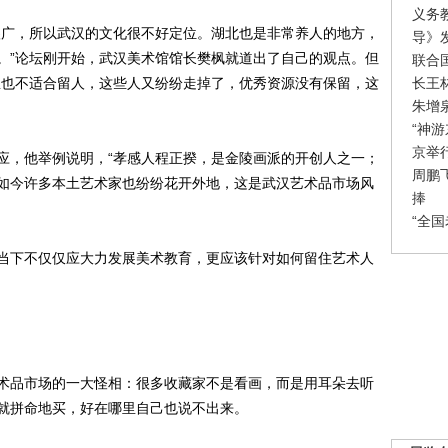
义务
广，所以武汉的文化很不好定位。湖北也是非常养人的地方，
导》
。”论坛刚开始，武汉美术馆馆长樊枫就道出了自己的观点。但
联合
长王
里也不适合留人，这些人又纷纷走掉了，优秀资源没有保留，这
朱增
“神
京举
，他举例说明，“孝感人程正揆，是金陵画派的开创人之一；
周鹏
如今许多本土艺术家也纷纷花开外地，这是武汉艺术品市场风
捧
“全
下不仅仅应大力发展美术教育，更应该针对如何留住艺术人
品市场的一大怪相：很多收藏家不是看画，而是用耳朵去听
就拼命地买，好在哪里自己也说不出来。