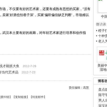
场，不仅要有好的艺术家，还要有成熟有思想的买家，“没有
卖家‘好酒也怕巷子深’，买家‘偏听偏信缺乏判断’，市场难以
中
微访谈
• 橙
武汉本土要有好的画廊，对年轻艺术家进行培养和创作指
• 十
• 老
美丽中
线才能抓大鱼
2012-7-26
湿地
好当代艺术品
2012-7-23
博客
责任编辑：高慧
盘点
陈守
我要纠错
】【
复制链接
】【
转发邮件
】
男人
宋宝