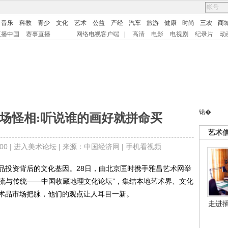
音乐
科教
青少
文化
艺术
公益
产经
汽车
旅游
健康
时尚
三农
商
直播中国
赛事直播
网络电视客户端
|
高清
电影
电视剧
纪录片
动
锘�
场怪相:听说谁的画好就拼命买
艺术
0 |
进入美术论坛
| 来源：中国经济网 |
手机看视频
投资背后的文化基因。28日，由北京匡时携手雅昌艺术网举
潮流与传统——中国收藏地理文化论坛”，集结本地艺术界、文化
术品市场把脉，他们的观点让人耳目一新。
走进