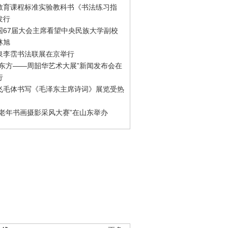
教育课程标准实验教科书《书法练习指
发行
国67届大会主席看望中央民族大学副校
林旭
泉李霑书法联展在京举行
游东方——周韶华艺术大展”新闻发布会在
行
飞毛体书写《毛泽东主席诗词》展览受热
国老年书画摄影采风大赛”在山东举办