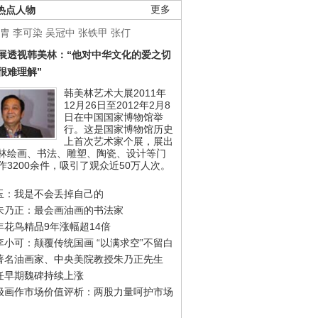
热点人物
更多
胄
李可染
吴冠中
张铁甲
张仃
展透视韩美林：“他对中华文化的爱之切
很难理解”
韩美林艺术大展2011年
12月26日至2012年2月8
日在中国国家博物馆举
行。这是国家博物馆历史
上首次艺术家个展，展出
林绘画、书法、雕塑、陶瓷、设计等门
作3200余件，吸引了观众近50万人次。
玉：我是不会丢掉自己的
朱乃正：最会画油画的书法家
年花鸟精品9年涨幅超14倍
李小可：颠覆传统国画 “以满求空”不留白
著名油画家、中央美院教授朱乃正先生
任早期魏碑持续上涨
极画作市场价值评析：两股力量呵护市场