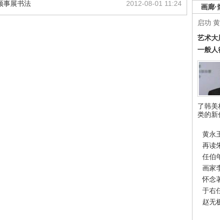
领事展书法
2012-08-01 11:24
画廊·
启功
黄
艺术大
一般人
了韩美
类的新
黄永
再读
任伯
画家
怀念
于右
赵无