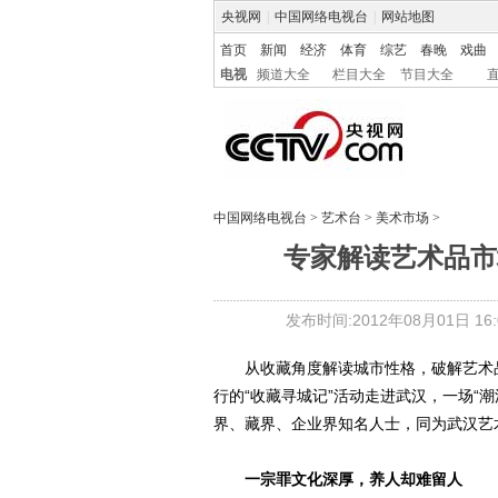
央视网
|
中国网络电视台
|
网站地图
首页
新闻
经济
体育
综艺
春晚
戏曲
电视
频道大全
栏目大全
节目大全
中国网络电视台
>
艺术台
>
美术市场
>
专家解读艺术品市
发布时间:2012年08月01日 16:0
从收藏角度解读城市性格，破解艺术品
行的“收藏寻城记”活动走进武汉，一场“
界、藏界、企业界知名人士，同为武汉艺
一宗罪文化深厚，养人却难留人