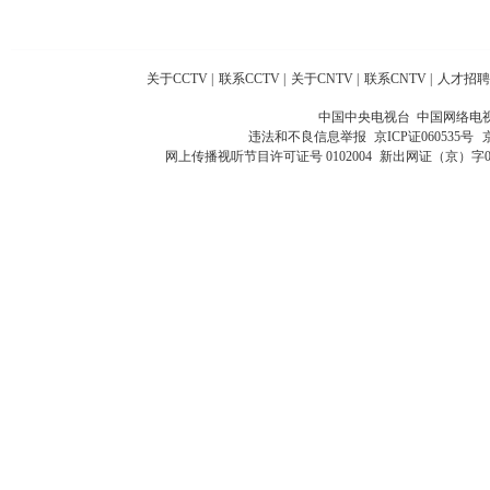
关于CCTV
|
联系CCTV
|
关于CNTV
|
联系CNTV
|
人才招聘
中国中央电视台 中国网络电
违法和不良信息举报
京ICP证060535号
网上传播视听节目许可证号 0102004
新出网证（京）字0