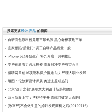
搜索更多
设计
产品
的新闻
自研面包原料粉竟用三聚氰胺 黑心老板获刑三年
宜家频陷“质量门” 员工自曝产品质量一般
iPhone 5已开始生产 将九月底十月初推出
专户创新着力跨境投资 港股对冲专户有望面世
猎聘网首创16项隐私保护措施 助力经理人职业发展
组图：伦敦新设计师展 奥运主题成热门
北京“设计之都”展现意大利设计新趋势[图]
两只新股上市：博林特平开 喜临门破发大跌8%
[致富经]不会做生意的媳妇发现商机之后(20120716)