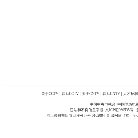
关于CCTV
|
联系CCTV
|
关于CNTV
|
联系CNTV
|
人才招聘
中国中央电视台 中国网络电
违法和不良信息举报
京ICP证060535号
网上传播视听节目许可证号 0102004
新出网证（京）字0