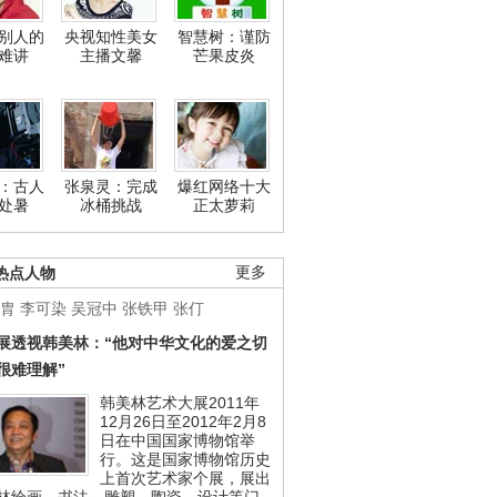
别人的
央视知性美女
智慧树：谨防
难讲
主播文馨
芒果皮炎
：古人
张泉灵：完成
爆红网络十大
处暑
冰桶挑战
正太萝莉
热点人物
更多
胄
李可染
吴冠中
张铁甲
张仃
展透视韩美林：“他对中华文化的爱之切
很难理解”
韩美林艺术大展2011年
12月26日至2012年2月8
日在中国国家博物馆举
行。这是国家博物馆历史
上首次艺术家个展，展出
林绘画、书法、雕塑、陶瓷、设计等门