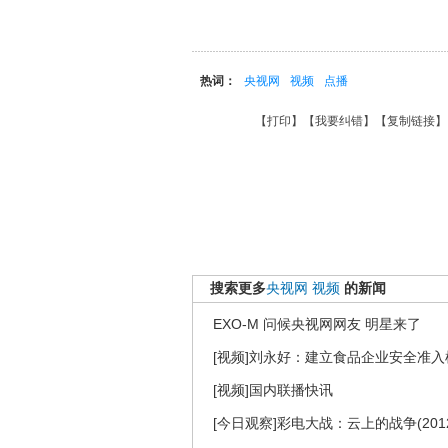
热词：
央视网
视频
点播
【
打印
】【
我要纠错
】【
复制链接
】
搜索更多
央视网
视频
的新闻
EXO-M 问候央视网网友 明星来了
[视频]刘永好：建立食品企业安全准入
[视频]国内联播快讯
[今日观察]彩电大战：云上的战争(2012