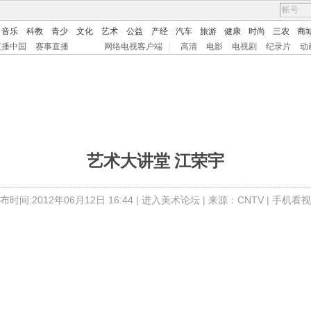
音乐
科教
青少
文化
艺术
公益
产经
汽车
旅游
健康
时尚
三农
商
直播中国
赛事直播
网络电视客户端
|
高清
电影
电视剧
纪录片
动
艺术大讲堂 江荣宇
布时间:2012年06月12日 16:44 |
进入美术论坛
| 来源：CNTV |
手机看视