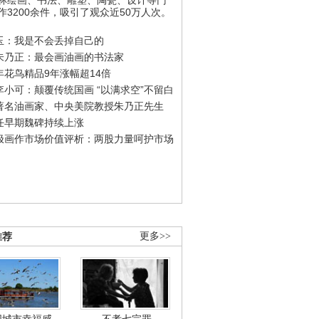
作3200余件，吸引了观众近50万人次。
玉：我是不会丢掉自己的
朱乃正：最会画油画的书法家
年花鸟精品9年涨幅超14倍
李小可：颠覆传统国画 “以满求空”不留白
著名油画家、中央美院教授朱乃正先生
任早期魏碑持续上涨
极画作市场价值评析：两股力量呵护市场
推荐
更多>>
国城市幸福感
不孝七宗罪