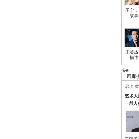
王宁：
故事
宋英杰
描述
锘�
画廊·
启功
黄
艺术大
一般人
了韩美