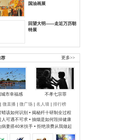
国油画展
回望大明——走近万历朝
特展
推荐
更多>>
国城市幸福感
不孝七宗罪
|
微直播
|
微广场
|
名人墙
|
排行榜
子打蜡该如何识别
• 揭秘歼十研制全过程
种贵人可遇不可求
• 抽烟是如何毁掉健康
人为病妻搭40米扶手
• 拒绝浪费从我做起