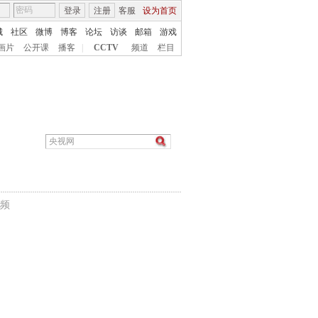
登录
注册
客服
设为首页
城
社区
微博
博客
论坛
访谈
邮箱
游戏
画片
公开课
播客
|
CCTV
频道
栏目
频