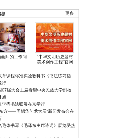
信息
更多
插画师的工作间
“中华文明历史题材
美术创作工程”官网
教育课程标准实验教科书《书法练习指
发行
国67届大会主席看望中央民族大学副校
林旭
泉李霑书法联展在京举行
游东方——周韶华艺术大展”新闻发布会在
行
飞毛体书写《毛泽东主席诗词》展览受热