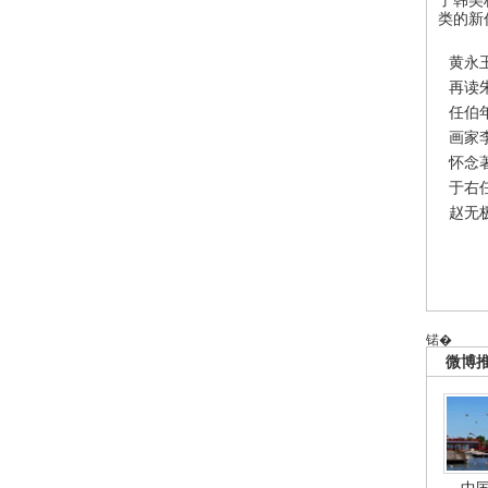
类的新
黄永
再读
任伯
画家
怀念
于右
赵无
锘�
微博
中