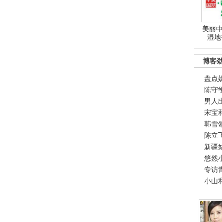
美丽中
湿地
博客
盘点
陈守
男人
宋宝
韩雪
陈立
新疆
悠然
专访
小山