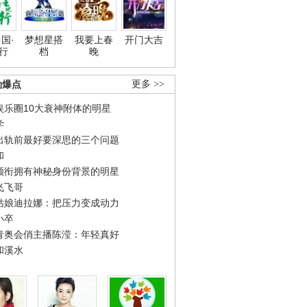
国·
梦想星搭
我要上春
开门大吉
行
档
晚
劲爆点
更多 >>
娱乐圈10大衰神附体的明星
学
出轨前最好要深思的三个问题
和
领衔拥有神秘身份背景的明星
飞飞哥
姑娘迪拉娜：把压力变成动力
小卒
青奥会俏主播陈滢：年轻真好
和溪水