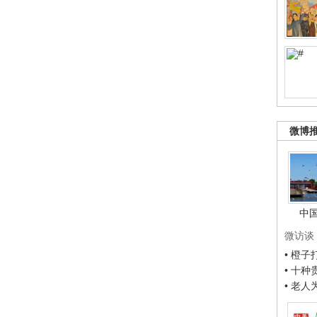
微博
中
微访谈
• 橙
• 十
• 老