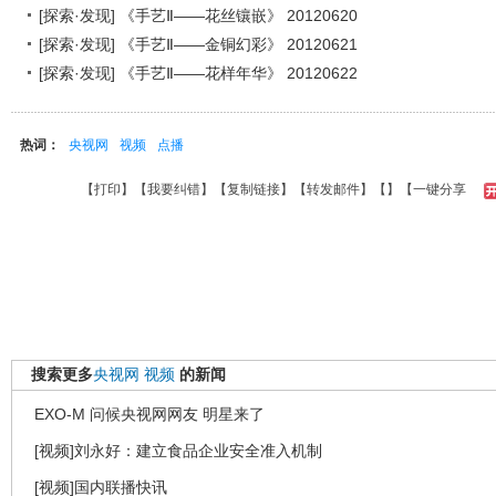
[探索·发现] 《手艺Ⅱ——花丝镶嵌》 20120620
[探索·发现] 《手艺Ⅱ——金铜幻彩》 20120621
[探索·发现] 《手艺Ⅱ——花样年华》 20120622
热词：
央视网
视频
点播
【
打印
】【
我要纠错
】【
复制链接
】【
转发邮件
】【
】
【一键分享
搜索更多
央视网
视频
的新闻
EXO-M 问候央视网网友 明星来了
[视频]刘永好：建立食品企业安全准入机制
[视频]国内联播快讯