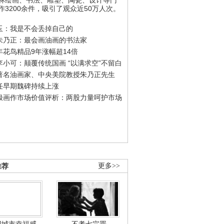
作3200余件，吸引了观众近50万人次。
玉：我是不会丢掉自己的
朱乃正：最会画油画的书法家
年花鸟精品9年涨幅超14倍
李小可：颠覆传统国画 “以满求空”不留白
著名油画家、中央美院教授朱乃正先生
任早期魏碑持续上涨
极画作市场价值评析：两股力量呵护市场
推荐
更多>>
国城市幸福感
不孝七宗罪