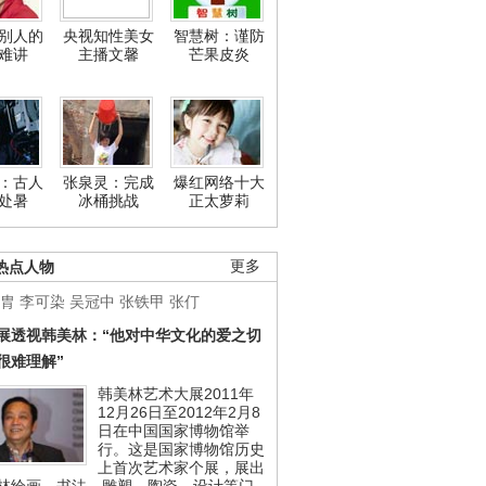
别人的
央视知性美女
智慧树：谨防
难讲
主播文馨
芒果皮炎
：古人
张泉灵：完成
爆红网络十大
处暑
冰桶挑战
正太萝莉
热点人物
更多
胄
李可染
吴冠中
张铁甲
张仃
展透视韩美林：“他对中华文化的爱之切
很难理解”
韩美林艺术大展2011年
12月26日至2012年2月8
日在中国国家博物馆举
行。这是国家博物馆历史
上首次艺术家个展，展出
林绘画、书法、雕塑、陶瓷、设计等门