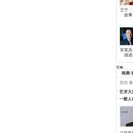
王宁：
故事
宋英杰
描述
锘�
画廊·
启功
黄
艺术大
一般人
了韩美