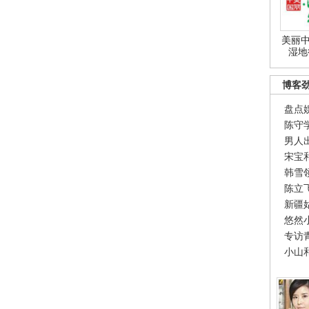
美丽中
湿地
博客
盘点
陈守
男人
宋宝
韩雪
陈立
新疆
悠然
专访
小山