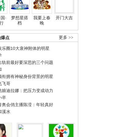
国·
梦想星搭
我要上春
开门大吉
行
档
晚
劲爆点
更多 >>
娱乐圈10大衰神附体的明星
学
出轨前最好要深思的三个问题
和
领衔拥有神秘身份背景的明星
飞飞哥
姑娘迪拉娜：把压力变成动力
小卒
青奥会俏主播陈滢：年轻真好
和溪水