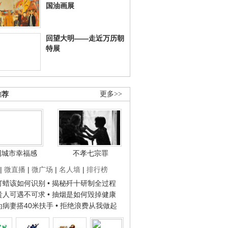
国油画展
回望大明——走近万历朝
特展
推荐
更多>>
国城市幸福感
不孝七宗罪
|
微直播
|
微广场
|
名人墙
|
排行榜
子打蜡该如何识别
• 揭秘歼十研制全过程
种贵人可遇不可求
• 抽烟是如何毁掉健康
人为病妻搭40米扶手
• 拒绝浪费从我做起