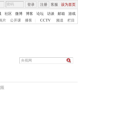
登录
注册
客服
设为首页
城
社区
微博
博客
论坛
访谈
邮箱
游戏
画片
公开课
播客
|
CCTV
频道
栏目
频