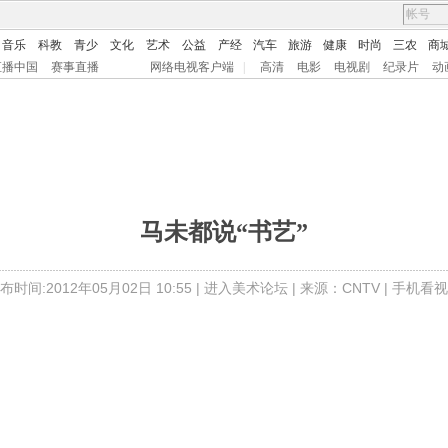
音乐
科教
青少
文化
艺术
公益
产经
汽车
旅游
健康
时尚
三农
商
直播中国
赛事直播
网络电视客户端
|
高清
电影
电视剧
纪录片
动
马未都说“书艺”
布时间:2012年05月02日 10:55 |
进入美术论坛
| 来源：CNTV |
手机看视