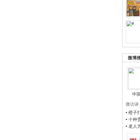
微博
中
微访谈
• 橙
• 十
• 老