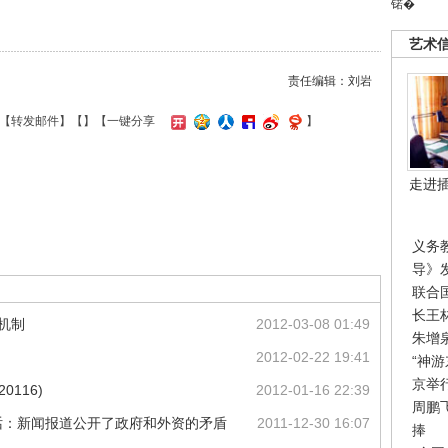
锘�
艺术
责任编辑：刘岩
【
转发邮件
】【
】
【一键分享
】
走进
义务
导》
联合
长王
机制
2012-03-08 01:49
朱增
2012-02-22 19:41
“神
京举
0116)
2012-01-16 22:39
周鹏
话：新闻报道公开了政府和外资的矛盾
2011-12-30 16:07
捧