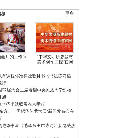
信息
更多
插画师的工作间
“中华文明历史题材
美术创作工程”官网
教育课程标准实验教科书《书法练习指
发行
国67届大会主席看望中央民族大学副校
林旭
泉李霑书法联展在京举行
游东方——周韶华艺术大展”新闻发布会在
行
飞毛体书写《毛泽东主席诗词》展览受热