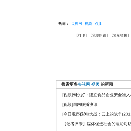
热词：
央视网
视频
点播
【
打印
】【
我要纠错
】【
复制链接
】
搜索更多
央视网
视频
的新闻
[视频]刘永好：建立食品企业安全准入
[视频]国内联播快讯
[今日观察]彩电大战：云上的战争(2012
【记者归来】媒体促进社会的理论对