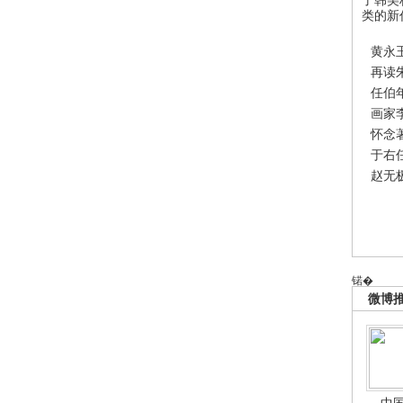
类的新
黄永
再读
任伯
画家
怀念
于右
赵无
锘�
微博
中