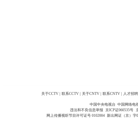
关于CCTV
|
联系CCTV
|
关于CNTV
|
联系CNTV
|
人才招聘
中国中央电视台 中国网络电
违法和不良信息举报
京ICP证060535号
网上传播视听节目许可证号 0102004
新出网证（京）字0