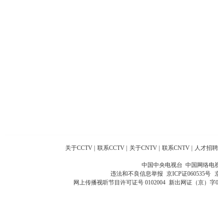
关于CCTV
|
联系CCTV
|
关于CNTV
|
联系CNTV
|
人才招聘
中国中央电视台 中国网络电
违法和不良信息举报
京ICP证060535号
网上传播视听节目许可证号 0102004
新出网证（京）字0