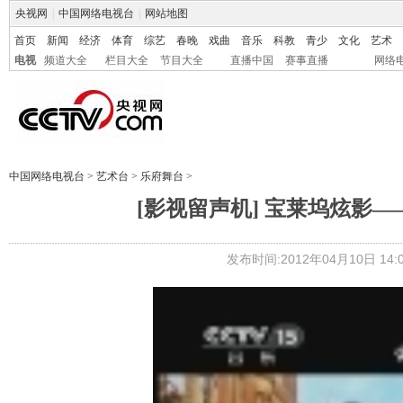
央视网
|
中国网络电视台
|
网站地图
首页
新闻
经济
体育
综艺
春晚
戏曲
音乐
科教
青少
文化
艺术
电视
频道大全
栏目大全
节目大全
直播中国
赛事直播
网络
中国网络电视台
>
艺术台
>
乐府舞台
>
[影视留声机] 宝莱坞炫影——
发布时间:2012年04月10日 14:0