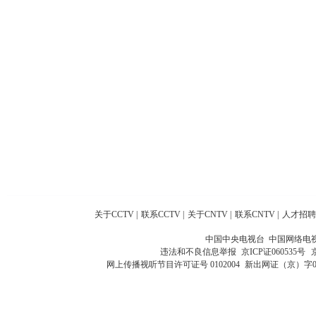
关于CCTV
|
联系CCTV
|
关于CNTV
|
联系CNTV
|
人才招聘
中国中央电视台 中国网络电
违法和不良信息举报
京ICP证060535号
网上传播视听节目许可证号 0102004
新出网证（京）字0