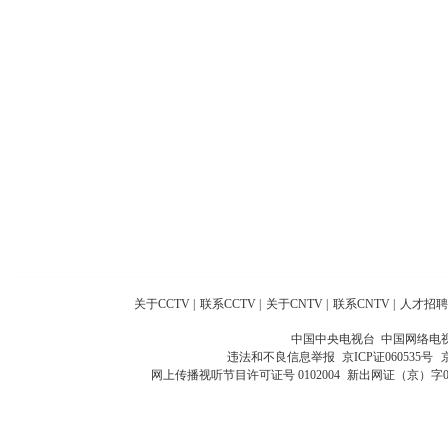
关于CCTV
|
联系CCTV
|
关于CNTV
|
联系CNTV
|
人才招聘
中国中央电视台 中国网络电
违法和不良信息举报
京ICP证060535号
网上传播视听节目许可证号 0102004
新出网证（京）字0