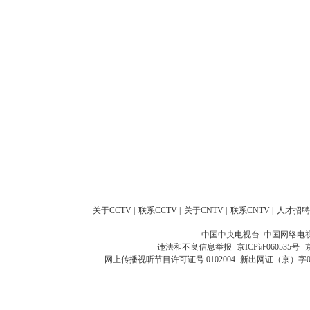
关于CCTV
|
联系CCTV
|
关于CNTV
|
联系CNTV
|
人才招聘
中国中央电视台 中国网络电
违法和不良信息举报
京ICP证060535号
网上传播视听节目许可证号 0102004
新出网证（京）字0