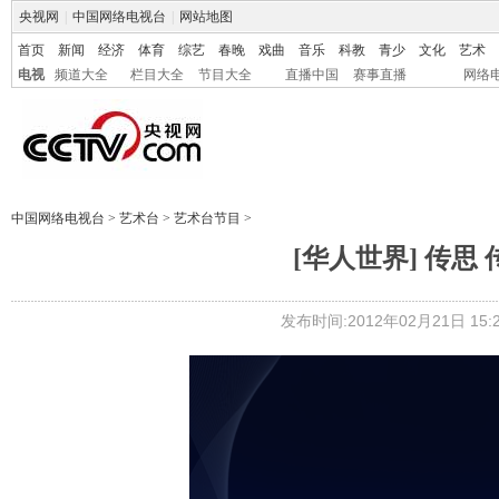
央视网
|
中国网络电视台
|
网站地图
首页
新闻
经济
体育
综艺
春晚
戏曲
音乐
科教
青少
文化
艺术
电视
频道大全
栏目大全
节目大全
直播中国
赛事直播
网络
中国网络电视台
>
艺术台
>
艺术台节目
>
[华人世界] 传思 传
发布时间:2012年02月21日 15:2