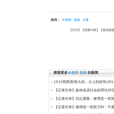
热词：
央视网
视频
点播
【
打印
】【
我要纠错
】【
复制链
搜索更多
央视网
视频
的新闻
[今日观察]彩电大战：云上的战争(2012
【记者归来】媒体促进社会的理论对
【记者归来】闾丘露薇：微博是一把
【记者归来】微博是一把双刃剑：不