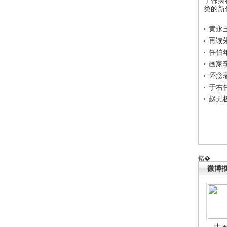
类的新
黄永
再读
任伯
画家
怀念
于右
赵无
锘�
微博
中