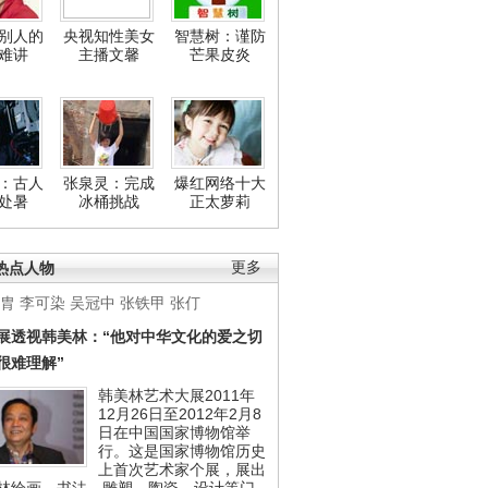
别人的
央视知性美女
智慧树：谨防
难讲
主播文馨
芒果皮炎
：古人
张泉灵：完成
爆红网络十大
处暑
冰桶挑战
正太萝莉
热点人物
更多
胄
李可染
吴冠中
张铁甲
张仃
展透视韩美林：“他对中华文化的爱之切
很难理解”
韩美林艺术大展2011年
12月26日至2012年2月8
日在中国国家博物馆举
行。这是国家博物馆历史
上首次艺术家个展，展出
林绘画、书法、雕塑、陶瓷、设计等门