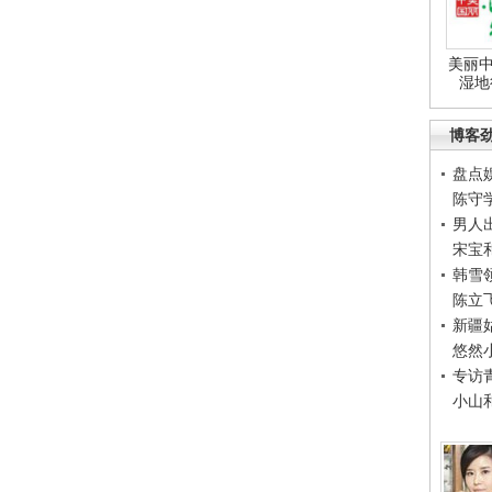
美丽中
湿地
博客
盘点
陈守
男人
宋宝
韩雪
陈立
新疆
悠然
专访
小山