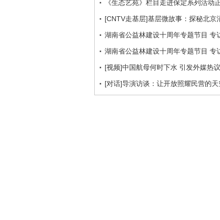
《生态艺苑》栏目走进保定系列活动
[CNTV走基层]基层微故事：探秘北京
湖南省公益林建设十周年专题节目 专访
湖南省公益林建设十周年专题节目 专访
[视频]中国航母何时下水 引发外媒热
[对话]导演访谈：让开放照耀民营的