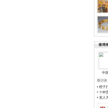
微博
中
微访谈
• 橙
• 十
• 老