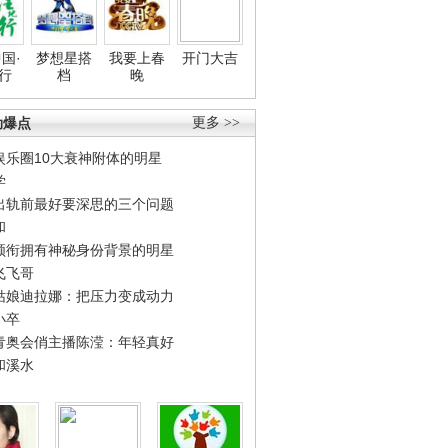
国·
梦想星搭
我要上春
开门大吉
行
档
晚
劲爆点
更多 >>
娱乐圈10大衰神附体的明星
学
出轨前最好要深思的三个问题
和
领衔拥有神秘身份背景的明星
飞飞哥
姑娘迪拉娜：把压力变成动力
小卒
青奥会俏主播陈滢：年轻真好
和溪水