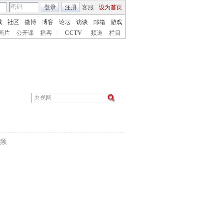
登录
注册
客服
设为首页
城
社区
微博
博客
论坛
访谈
邮箱
游戏
画片
公开课
播客
|
CCTV
频道
栏目
频