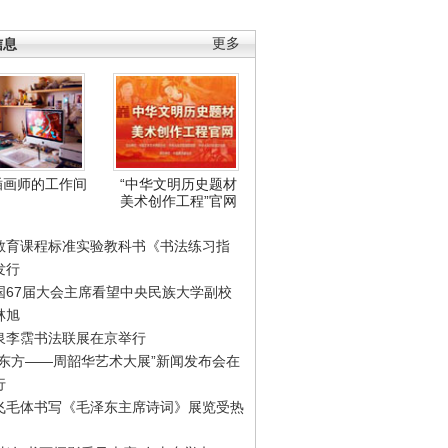
信息
更多
插画师的工作间
“中华文明历史题材
美术创作工程”官网
教育课程标准实验教科书《书法练习指
发行
国67届大会主席看望中央民族大学副校
林旭
泉李霑书法联展在京举行
游东方——周韶华艺术大展”新闻发布会在
行
飞毛体书写《毛泽东主席诗词》展览受热