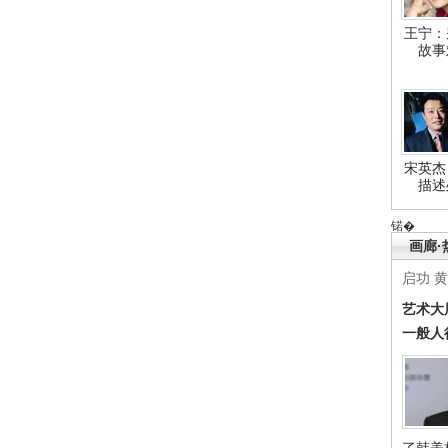
王宁：
故事
宋英杰
描述
锘�
画廊·
启功
黄
艺术大
一般人
了韩美