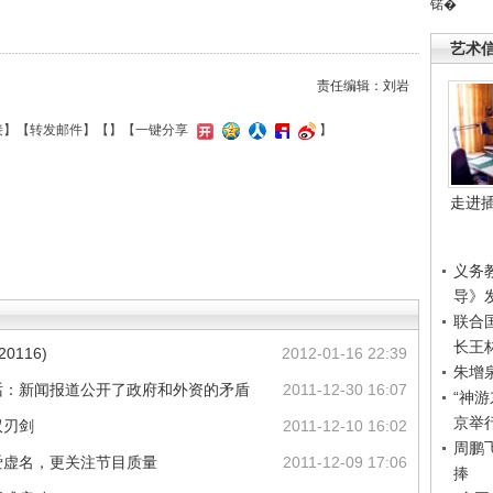
锘�
艺术
责任编辑：刘岩
接
】【
转发邮件
】【
】
【一键分享
】
走进
义务
导》
联合
长王
0116)
2012-01-16 22:39
朱增
话：新闻报道公开了政府和外资的矛盾
2011-12-30 16:07
“神
京举
双刃剑
2011-12-10 16:02
周鹏
爱虚名，更关注节目质量
2011-12-09 17:06
捧