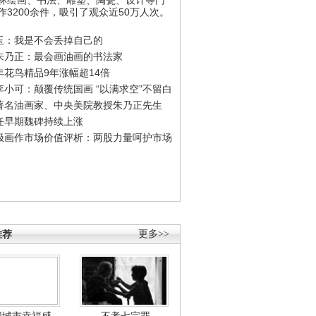
作3200余件，吸引了观众近50万人次。
玉：我是不会丢掉自己的
朱乃正：最会画油画的书法家
年花鸟精品9年涨幅超14倍
李小可：颠覆传统国画 “以满求空”不留白
著名油画家、中央美院教授朱乃正先生
任早期魏碑持续上涨
极画作市场价值评析：两股力量呵护市场
推荐
更多>>
国城市幸福感
不孝七宗罪