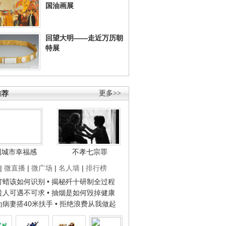
国油画展
回望大明——走近万历朝
特展
推荐
更多>>
国城市幸福感
不孝七宗罪
|
微直播
|
微广场
|
名人墙
|
排行榜
子打蜡该如何识别
• 揭秘歼十研制全过程
种贵人可遇不可求
• 抽烟是如何毁掉健康
人为病妻搭40米扶手
• 拒绝浪费从我做起