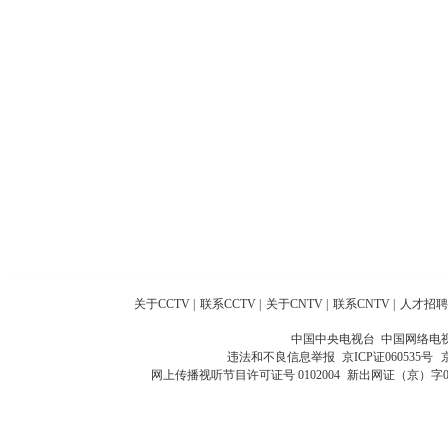
关于CCTV
|
联系CCTV
|
关于CNTV
|
联系CNTV
|
人才招聘
中国中央电视台 中国网络电
违法和不良信息举报
京ICP证060535号
网上传播视听节目许可证号 0102004
新出网证（京）字0