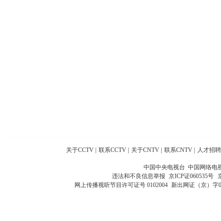
关于CCTV
|
联系CCTV
|
关于CNTV
|
联系CNTV
|
人才招聘
中国中央电视台 中国网络电
违法和不良信息举报
京ICP证060535号
网上传播视听节目许可证号 0102004
新出网证（京）字0