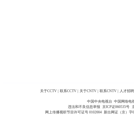
关于CCTV
|
联系CCTV
|
关于CNTV
|
联系CNTV
|
人才招聘
中国中央电视台 中国网络电
违法和不良信息举报
京ICP证060535号
网上传播视听节目许可证号 0102004
新出网证（京）字0