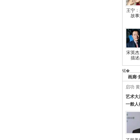
王宁：
故事
宋英杰
描述
锘�
画廊·
启功
黄
艺术大
一般人
了韩美