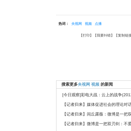
热词：
央视网
视频
点播
【
打印
】【
我要纠错
】【
复制链
搜索更多
央视网
视频
的新闻
[今日观察]彩电大战：云上的战争(2012
【记者归来】媒体促进社会的理论对
【记者归来】闾丘露薇：微博是一把
【记者归来】微博是一把双刃剑：不