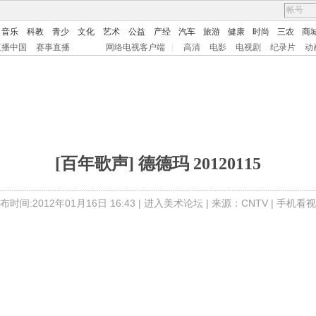
音乐
科教
青少
文化
艺术
公益
产经
汽车
旅游
健康
时尚
三农
商
直播中国
赛事直播
网络电视客户端
|
高清
电影
电视剧
纪录片
动
[百年歌声] 德德玛 20120115
布时间:2012年01月16日 16:43 |
进入美术论坛
| 来源：CNTV |
手机看视