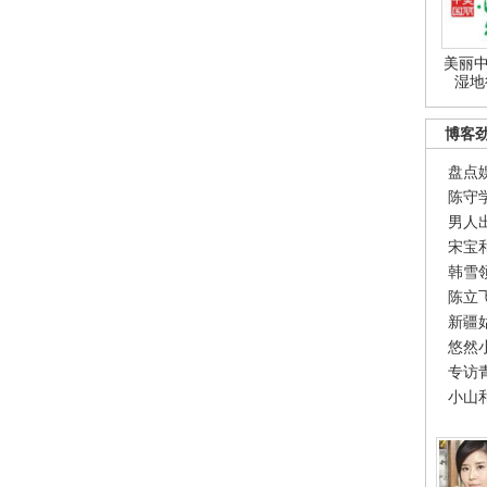
美丽中
湿地
博客
盘点
陈守
男人
宋宝
韩雪
陈立
新疆
悠然
专访
小山