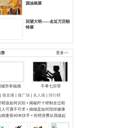
国油画展
回望大明——走近万历朝
特展
推荐
更多>>
国城市幸福感
不孝七宗罪
|
微直播
|
微广场
|
名人墙
|
排行榜
子打蜡该如何识别
• 揭秘歼十研制全过程
种贵人可遇不可求
• 抽烟是如何毁掉健康
人为病妻搭40米扶手
• 拒绝浪费从我做起