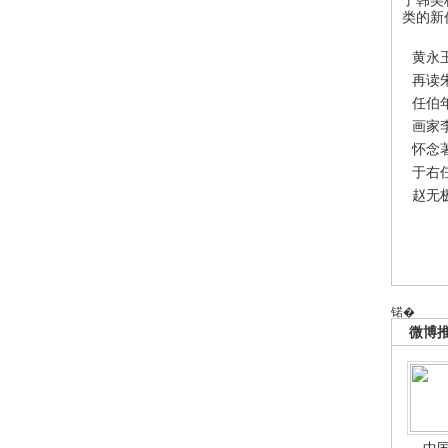
类的新
黄永
再读
任伯
画家
怀念
于右
赵无
锘�
微博
中