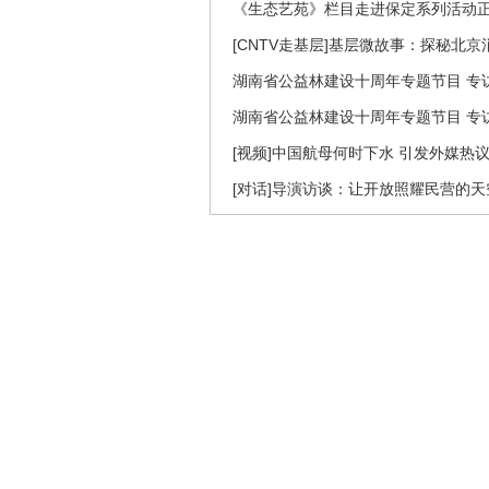
《生态艺苑》栏目走进保定系列活动
[CNTV走基层]基层微故事：探秘北京
湖南省公益林建设十周年专题节目 专访
湖南省公益林建设十周年专题节目 专访
[视频]中国航母何时下水 引发外媒热
[对话]导演访谈：让开放照耀民营的