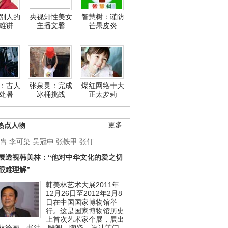
别人的
央视知性美女
智慧树：谨防
难讲
主播文馨
芒果皮炎
：古人
张泉灵：完成
爆红网络十大
处暑
冰桶挑战
正太萝莉
热点人物
更多
胄
李可染
吴冠中
张铁甲
张仃
展透视韩美林：“他对中华文化的爱之切
很难理解”
韩美林艺术大展2011年
12月26日至2012年2月8
日在中国国家博物馆举
行。这是国家博物馆历史
上首次艺术家个展，展出
林绘画、书法、雕塑、陶瓷、设计等门