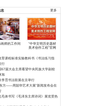
信息
更多
插画师的工作间
“中华文明历史题材
美术创作工程”官网
教育课程标准实验教科书《书法练习指
发行
国67届大会主席看望中央民族大学副校
林旭
泉李霑书法联展在京举行
游东方——周韶华艺术大展”新闻发布会在
行
飞毛体书写《毛泽东主席诗词》展览受热