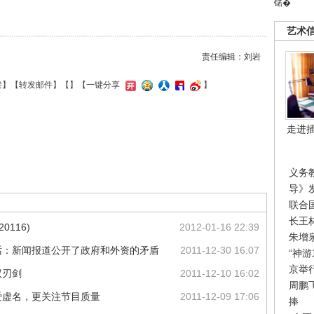
锘�
艺术
责任编辑：刘岩
接
】【
转发邮件
】【
】
【一键分享
】
走进
义务
导》
联合
长王
0116)
2012-01-16 22:39
朱增
话：新闻报道公开了政府和外资的矛盾
2011-12-30 16:07
“神
京举
双刃剑
2011-12-10 16:02
周鹏
爱虚名，更关注节目质量
2011-12-09 17:06
捧