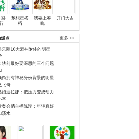
国·
梦想星搭
我要上春
开门大吉
行
档
晚
劲爆点
更多 >>
娱乐圈10大衰神附体的明星
学
出轨前最好要深思的三个问题
和
领衔拥有神秘身份背景的明星
飞飞哥
姑娘迪拉娜：把压力变成动力
小卒
青奥会俏主播陈滢：年轻真好
和溪水