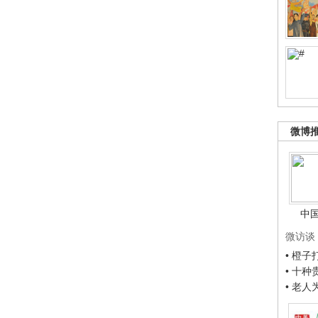
微博
中
微访谈
• 橙
• 十
• 老