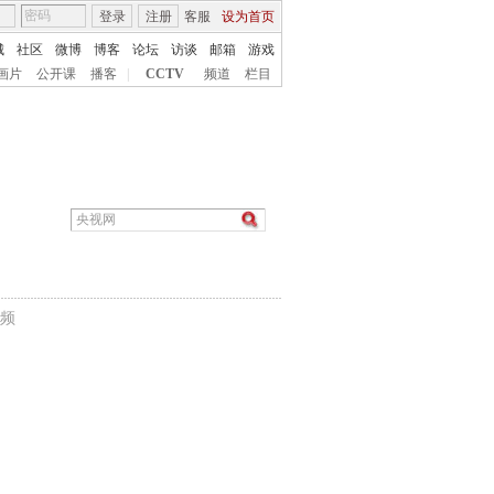
登录
注册
客服
设为首页
城
社区
微博
博客
论坛
访谈
邮箱
游戏
画片
公开课
播客
|
CCTV
频道
栏目
频