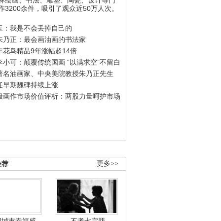
作3200余件，吸引了观众近50万人次。
玉：我是不会丢掉自己的
朱乃正：最会画油画的书法家
年花鸟精品9年涨幅超14倍
李小可：颠覆传统国画 “以满求空”不留白
著名油画家、中央美院教授朱乃正先生
任早期魏碑持续上涨
极画作市场价值评析：两股力量呵护市场
推荐
更多>>
国城市幸福感
不孝七宗罪