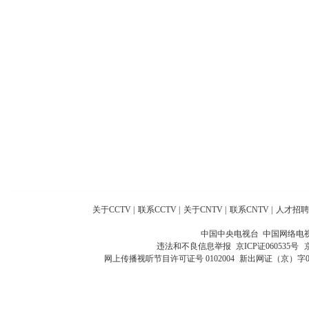
关于CCTV
|
联系CCTV
|
关于CNTV
|
联系CNTV
|
人才招聘
中国中央电视台 中国网络电
违法和不良信息举报
京ICP证060535号
网上传播视听节目许可证号 0102004
新出网证（京）字0