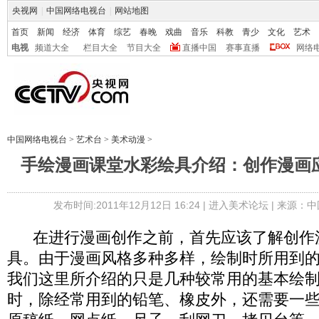
央视网
|
中国网络电视台
|
网站地图
首页
新闻
经济
体育
综艺
春晚
戏曲
音乐
科教
青少
文化
艺术
电视
频道大全
栏目大全
节目大全
直播中国
赛事直播
网络
中国网络电视台
>
艺术台
>
美术动漫
>
手绘漫画课堂水彩绘具介绍：创作漫画
发布时间:2011年12月12日 16:24 |
进入美术论坛
| 来源：中
在进行漫画创作之前，首先应该了解创作
具。由于漫画风格多种多样，绘制时所用到
我们这里所介绍的只是几种较常用的基本绘制
时，除经常用到的铅笔、橡皮外，还需要一