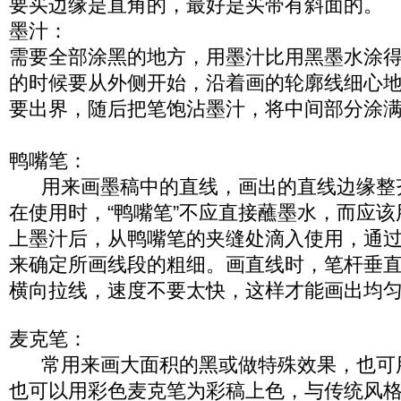
要买边缘是直角的，最好是买带有斜面的。
墨汁：
需要全部涂黑的地方，用墨汁比用黑墨水涂
的时候要从外侧开始，沿着画的轮廓线细心
要出界，随后把笔饱沾墨汁，将中间部分涂
鸭嘴笔：
用来画墨稿中的直线，画出的直线边缘整
在使用时，“鸭嘴笔”不应直接蘸墨水，而应
上墨汁后，从鸭嘴笔的夹缝处滴入使用，通
来确定所画线段的粗细。画直线时，笔杆垂
横向拉线，速度不要太快，这样才能画出均
麦克笔：
常用来画大面积的黑或做特殊效果，也可
也可以用彩色麦克笔为彩稿上色，与传统风