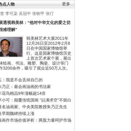
热点人物
更多
胄
李可染
吴冠中
张铁甲
张仃
展透视韩美林：“他对中华文化的爱之切
很难理解”
韩美林艺术大展2011年
12月26日至2012年2月8
日在中国国家博物馆举
行。这是国家博物馆历史
上首次艺术家个展，展出
林绘画、书法、雕塑、陶瓷、设计等门
作3200余件，吸引了观众近50万人次。
玉：我是不会丢掉自己的
朱乃正：最会画油画的书法家
年花鸟精品9年涨幅超14倍
李小可：颠覆传统国画 “以满求空”不留白
著名油画家、中央美院教授朱乃正先生
任早期魏碑持续上涨
极画作市场价值评析：两股力量呵护市场