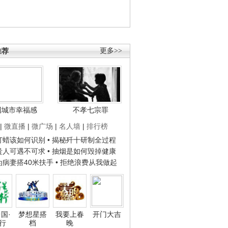
推荐
更多>>
国城市幸福感
不孝七宗罪
|
微直播
|
微广场
|
名人墙
|
排行榜
子打蜡该如何识别
• 揭秘歼十研制全过程
种贵人可遇不可求
• 抽烟是如何毁掉健康
人为病妻搭40米扶手
• 拒绝浪费从我做起
国·
梦想星搭
我要上春
开门大吉
行
档
晚