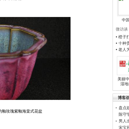
中
微访谈
• 橙
• 十
• 老
美丽中
湿地
博客
盘点
品钧釉玫瑰紫釉海棠式花盆
陈守
男人
宋宝