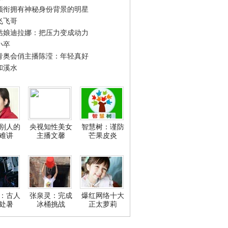
领衔拥有神秘身份背景的明星
飞飞哥
姑娘迪拉娜：把压力变成动力
小卒
青奥会俏主播陈滢：年轻真好
和溪水
别人的
央视知性美女
智慧树：谨防
难讲
主播文馨
芒果皮炎
：古人
张泉灵：完成
爆红网络十大
处暑
冰桶挑战
正太萝莉