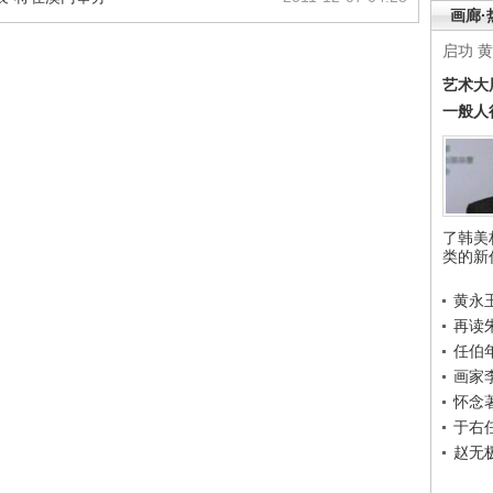
画廊·
启功
黄
艺术大
一般人
了韩美
类的新
黄永
再读
任伯
画家
怀念
于右
赵无