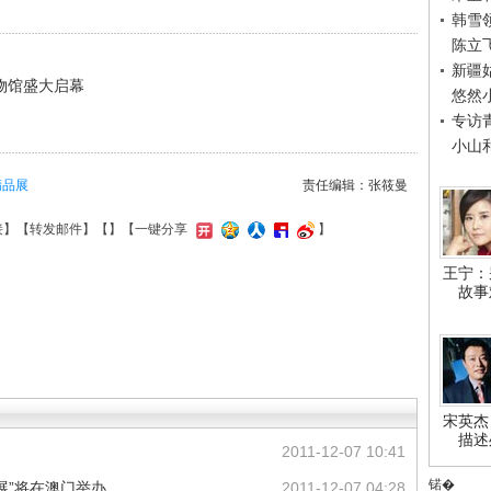
韩雪
陈立
新疆
物馆盛大启幕
悠然
专访
小山
精品展
责任编辑：张筱曼
接
】【
转发邮件
】【
】
【一键分享
】
王宁：
故事
宋英杰
描述
2011-12-07 10:41
锘�
展”将在澳门举办
2011-12-07 04:28