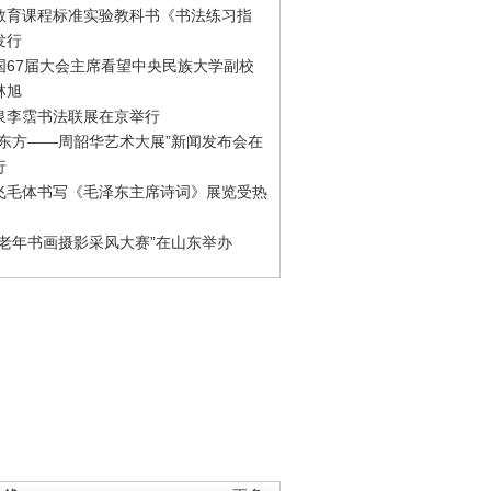
教育课程标准实验教科书《书法练习指
发行
国67届大会主席看望中央民族大学副校
林旭
泉李霑书法联展在京举行
游东方——周韶华艺术大展”新闻发布会在
行
飞毛体书写《毛泽东主席诗词》展览受热
国老年书画摄影采风大赛”在山东举办