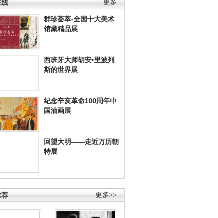
在线
更多
群珍荟萃-全国十大美术
馆藏精品展
西班牙大师胡安•里波列
斯的世界展
纪念辛亥革命100周年中
国油画展
回望大明——走近万历朝
特展
推荐
更多>>