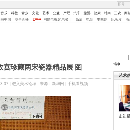
音乐
科教
青少
文化
艺术
公益
产经
汽车
旅游
健康
时尚
三农
商
直播中国
赛事直播
网络电视客户端
|
高清
电影
电视剧
纪录片
动
锘�
故宫珍藏两宋瓷器精品展 图
艺术
:37 |
进入美术论坛
| 来源：新华网 |
手机看视频
走进