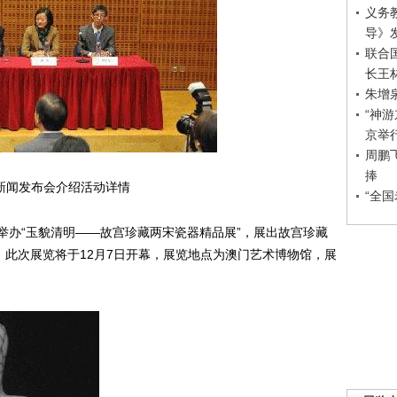
义务
导》
联合
长王
朱增
“神
京举
周鹏
捧
行新闻发布会介绍活动详情
“全
办“玉貌清明——故宫珍藏两宋瓷器精品展”，展出故宫珍藏
，此次展览将于12月7日开幕，展览地点为澳门艺术博物馆，展