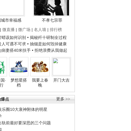
国城市幸福感
不孝七宗罪
|
微直播
|
微广场
|
名人墙
|
排行榜
子打蜡该如何识别
• 揭秘歼十研制全过程
种贵人可遇不可求
• 抽烟是如何毁掉健康
人为病妻搭40米扶手
• 拒绝浪费从我做起
国·
梦想星搭
我要上春
开门大吉
行
档
晚
劲爆点
更多 >>
娱乐圈10大衰神附体的明星
学
出轨前最好要深思的三个问题
和