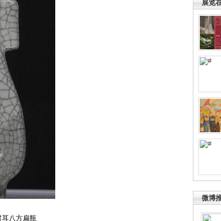
展览
微博
贯耳八方扁瓶