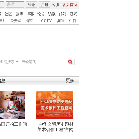
登录
注册
客服
设为首页
城
社区
微博
博客
论坛
访谈
邮箱
游戏
画片
公开课
播客
|
CCTV
频道
栏目
信息
更多
插画师的工作间
“中华文明历史题材
美术创作工程”官网