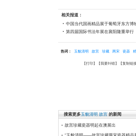
相关报道：
中国当代国画精品展于葡萄牙东方博
第四届国际书法年展在襄阳隆重举行
热词：
玉貌清明
故宫
珍藏
两宋
瓷器
【
打印
】【
我要纠错
】【
复制链
搜索更多
玉貌清明
故宫
的新闻
故宫珍藏瓷器明起在澳展出
“玉貌清明――故宫珍藏两宋瓷器精品