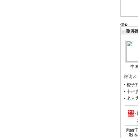
锘�
微博
中
微访谈
• 橙
• 十
• 老
美丽中
湿地