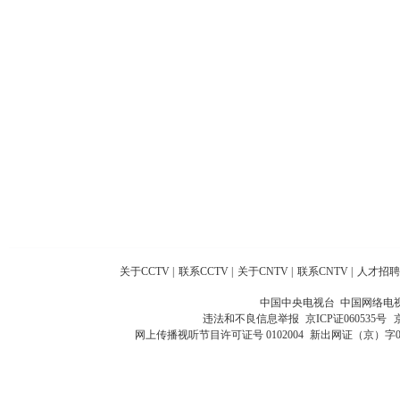
关于CCTV
|
联系CCTV
|
关于CNTV
|
联系CNTV
|
人才招聘
中国中央电视台 中国网络电
违法和不良信息举报
京ICP证060535号
网上传播视听节目许可证号 0102004
新出网证（京）字0