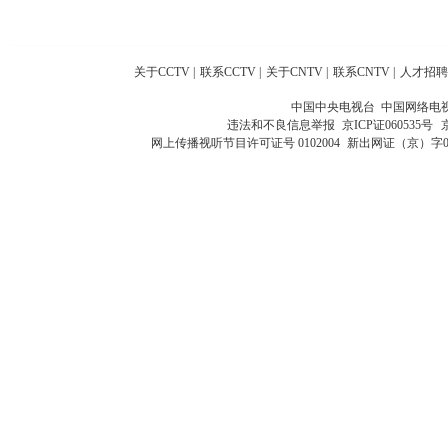
关于CCTV
|
联系CCTV
|
关于CNTV
|
联系CNTV
|
人才招聘
中国中央电视台 中国网络电
违法和不良信息举报
京ICP证060535号
网上传播视听节目许可证号 0102004
新出网证（京）字0