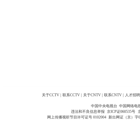
关于CCTV
|
联系CCTV
|
关于CNTV
|
联系CNTV
|
人才招聘
中国中央电视台 中国网络电
违法和不良信息举报
京ICP证060535号
网上传播视听节目许可证号 0102004
新出网证（京）字0