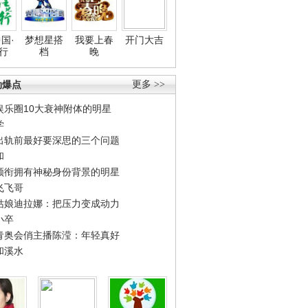
国·
梦想星搭
我要上春
开门大吉
行
档
晚
劲爆点
更多 >>
娱乐圈10大衰神附体的明星
学
出轨前最好要深思的三个问题
和
领衔拥有神秘身份背景的明星
飞飞哥
姑娘迪拉娜：把压力变成动力
小卒
青奥会俏主播陈滢：年轻真好
和溪水