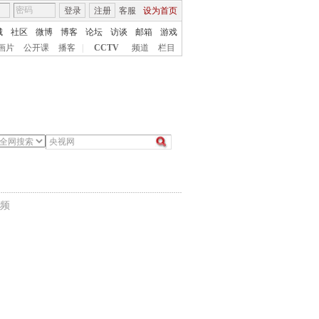
登录
注册
客服
设为首页
城
社区
微博
博客
论坛
访谈
邮箱
游戏
画片
公开课
播客
|
CCTV
频道
栏目
频