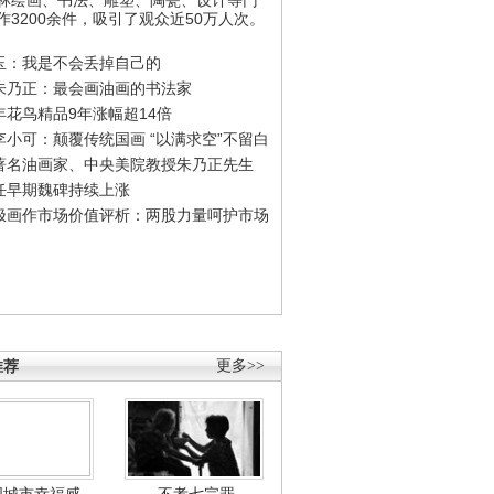
作3200余件，吸引了观众近50万人次。
玉：我是不会丢掉自己的
朱乃正：最会画油画的书法家
年花鸟精品9年涨幅超14倍
李小可：颠覆传统国画 “以满求空”不留白
著名油画家、中央美院教授朱乃正先生
任早期魏碑持续上涨
极画作市场价值评析：两股力量呵护市场
推荐
更多>>
国城市幸福感
不孝七宗罪