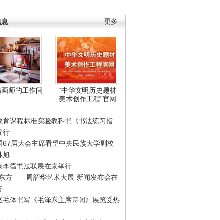
信息
更多
插画师的工作间
“中华文明历史题材
美术创作工程”官网
教育课程标准实验教科书《书法练习指
发行
国67届大会主席看望中央民族大学副校
林旭
泉李霑书法联展在京举行
游东方——周韶华艺术大展”新闻发布会在
行
飞毛体书写《毛泽东主席诗词》展览受热