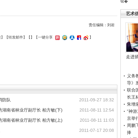
锘�
艺术
责任编辑：刘岩
接
】【
转发邮件
】【
】
【一键分享
】
走进
义务
导》
联合
长王
消防队
2011-09-27 18:32
朱增
湖南省林业厅副厅长 柏方敏(下)
2011-08-11 12:54
“神
京举
湖南省林业厅副厅长 柏方敏(上)
2011-08-11 11:03
周鹏
议
2011-07-17 20:08
捧