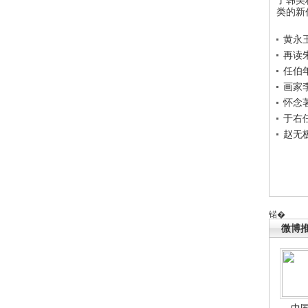
类的新
黄永
再读
任伯
画家
怀念
于右
赵无
锘�
微博
中