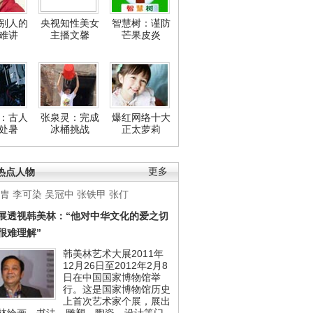
别人的
央视知性美女
智慧树：谨防
难讲
主播文馨
芒果皮炎
：古人
张泉灵：完成
爆红网络十大
处暑
冰桶挑战
正太萝莉
热点人物
更多
胄
李可染
吴冠中
张铁甲
张仃
展透视韩美林：“他对中华文化的爱之切
很难理解”
韩美林艺术大展2011年
12月26日至2012年2月8
日在中国国家博物馆举
行。这是国家博物馆历史
上首次艺术家个展，展出
林绘画、书法、雕塑、陶瓷、设计等门