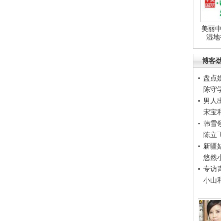
美丽中
湿地
博客
盘点
陈守
男人
宋宝
韩雪
陈立
新疆
悠然
专访
小山