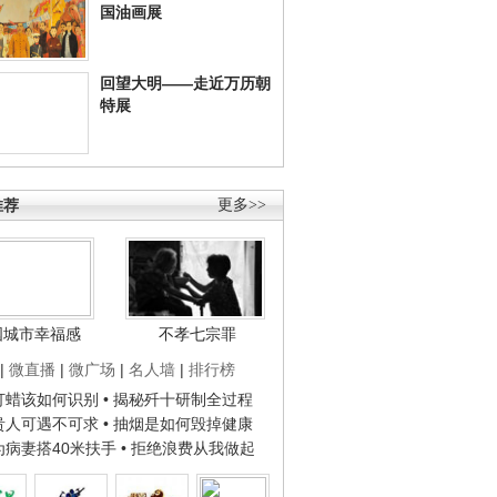
国油画展
回望大明——走近万历朝
特展
推荐
更多>>
国城市幸福感
不孝七宗罪
|
微直播
|
微广场
|
名人墙
|
排行榜
子打蜡该如何识别
• 揭秘歼十研制全过程
种贵人可遇不可求
• 抽烟是如何毁掉健康
人为病妻搭40米扶手
• 拒绝浪费从我做起