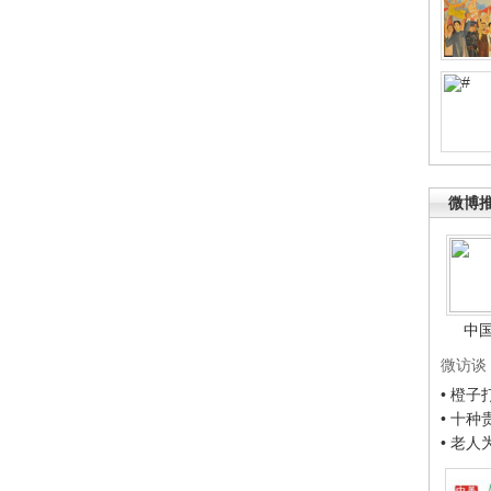
微博
中
微访谈
• 橙
• 十
• 老