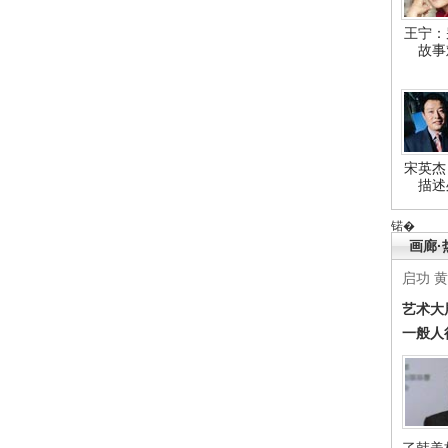
王宁：
故事
宋英杰
描述
锘�
画廊·
启功
黄
艺术大
一般人
了韩美