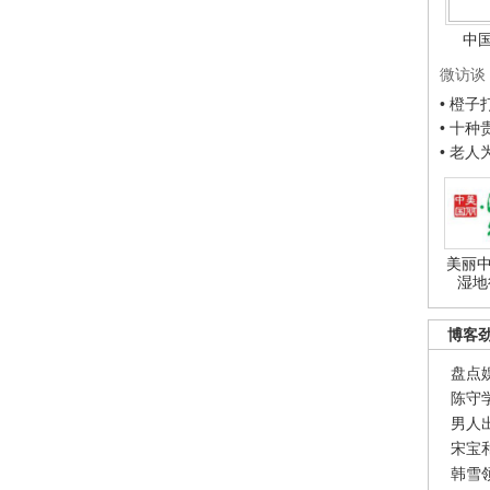
中
微访谈
• 橙
• 十
• 老
美丽中
湿地
博客
盘点
陈守
男人
宋宝
韩雪