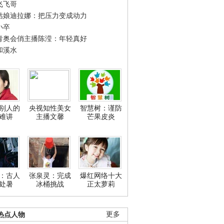
飞飞哥
姑娘迪拉娜：把压力变成动力
小卒
青奥会俏主播陈滢：年轻真好
和溪水
别人的
央视知性美女
智慧树：谨防
难讲
主播文馨
芒果皮炎
：古人
张泉灵：完成
爆红网络十大
处暑
冰桶挑战
正太萝莉
热点人物
更多