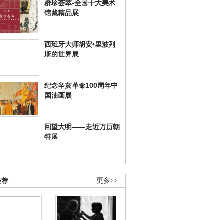
群珍荟萃-全国十大美术
馆藏精品展
西班牙大师胡安•里波列
斯的世界展
纪念辛亥革命100周年中
国油画展
回望大明——走近万历朝
特展
推荐
更多>>