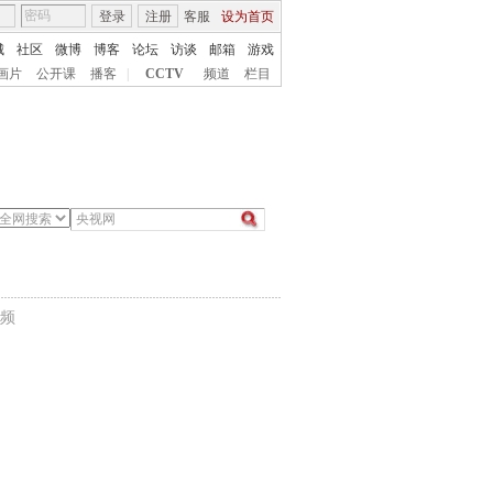
登录
注册
客服
设为首页
城
社区
微博
博客
论坛
访谈
邮箱
游戏
画片
公开课
播客
|
CCTV
频道
栏目
频