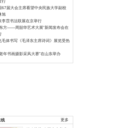
发行
国67届大会主席看望中央民族大学副校
林旭
泉李霑书法联展在京举行
游东方——周韶华艺术大展”新闻发布会在
行
飞毛体书写《毛泽东主席诗词》展览受热
国老年书画摄影采风大赛”在山东举办
在线
更多