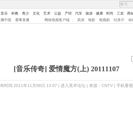
音乐
科教
青少
文化
艺术
公益
产经
汽车
旅游
健康
时尚
三农
商
直播中国
赛事直播
网络电视客户端
|
高清
电影
电视剧
纪录片
动
[音乐传奇] 爱情魔方(上) 20111107
布时间:2011年11月08日 13:07 |
进入美术论坛
| 来源：CNTV |
手机看视