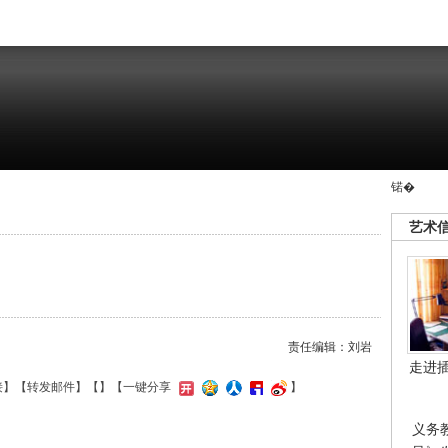
锘�
艺术
责任编辑：刘岩
走进
接
】【
转发邮件
】【
】
【一键分享
】
义务