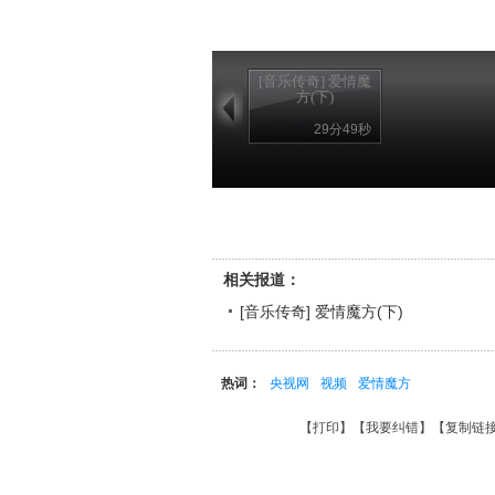
[音乐传奇] 爱情魔
方(下)
29分49秒
相关报道：
[音乐传奇] 爱情魔方(下)
热词：
央视网
视频
爱情魔方
【
打印
】【
我要纠错
】【
复制链