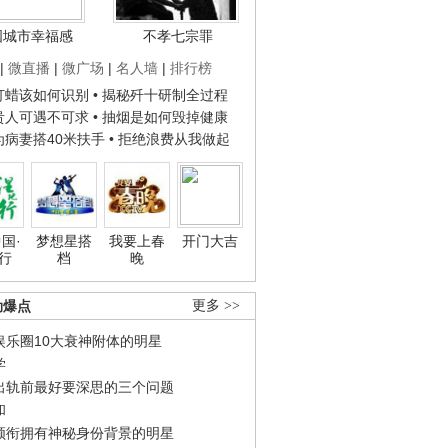
国城市幸福感
不孝七宗罪
|
微直播
|
微广场
|
名人墙
|
排行榜
子打蜡该如何识别
• 揭秘歼十研制全过程
种贵人可遇不可求
• 抽烟是如何毁掉健康
人为病妻搭40米扶手
• 拒绝浪费从我做起
国·
梦想星搭
我要上春
开门大吉
行
档
晚
劲爆点
更多 >>
娱乐圈10大衰神附体的明星
学
出轨前最好要深思的三个问题
和
领衔拥有神秘身份背景的明星