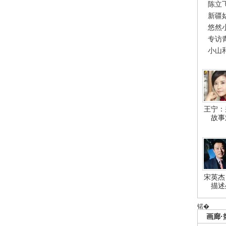
陈立
新疆
悠然
专访
小山
王宁：
故事
宋英杰
描述
锘�
画廊·