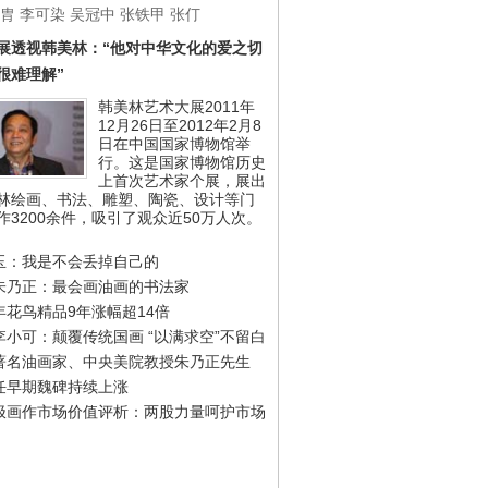
胄
李可染
吴冠中
张铁甲
张仃
展透视韩美林：“他对中华文化的爱之切
很难理解”
韩美林艺术大展2011年
12月26日至2012年2月8
日在中国国家博物馆举
行。这是国家博物馆历史
上首次艺术家个展，展出
林绘画、书法、雕塑、陶瓷、设计等门
作3200余件，吸引了观众近50万人次。
玉：我是不会丢掉自己的
朱乃正：最会画油画的书法家
年花鸟精品9年涨幅超14倍
李小可：颠覆传统国画 “以满求空”不留白
著名油画家、中央美院教授朱乃正先生
任早期魏碑持续上涨
极画作市场价值评析：两股力量呵护市场