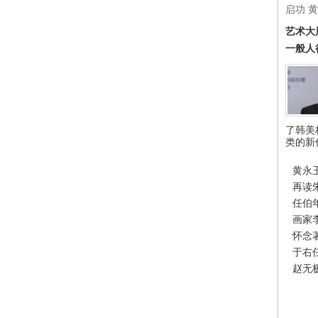
启功
黄
艺术大
一般人
了韩美
类的新
黄永
再读
任伯
画家
怀念
于右
赵无