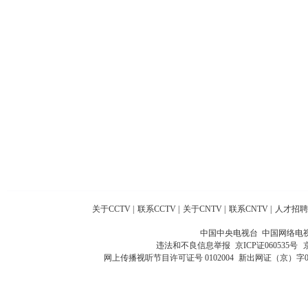
关于CCTV
|
联系CCTV
|
关于CNTV
|
联系CNTV
|
人才招聘
中国中央电视台 中国网络电
违法和不良信息举报
京ICP证060535号
网上传播视听节目许可证号 0102004
新出网证（京）字0