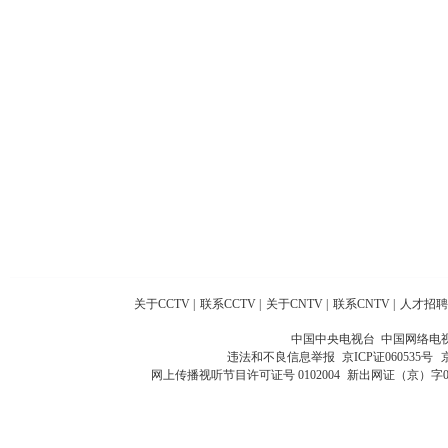
关于CCTV
|
联系CCTV
|
关于CNTV
|
联系CNTV
|
人才招聘
中国中央电视台 中国网络电
违法和不良信息举报
京ICP证060535号
网上传播视听节目许可证号 0102004
新出网证（京）字0