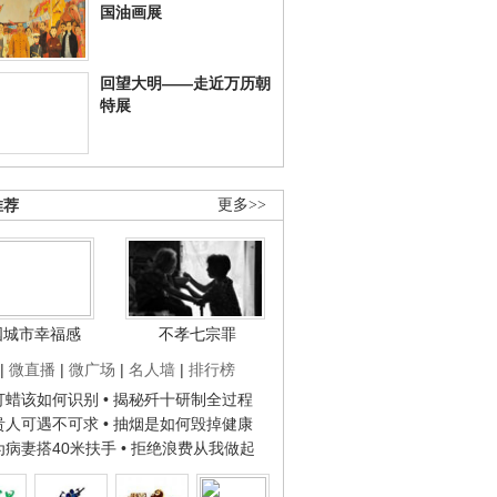
国油画展
回望大明——走近万历朝
特展
推荐
更多>>
国城市幸福感
不孝七宗罪
|
微直播
|
微广场
|
名人墙
|
排行榜
子打蜡该如何识别
• 揭秘歼十研制全过程
种贵人可遇不可求
• 抽烟是如何毁掉健康
人为病妻搭40米扶手
• 拒绝浪费从我做起