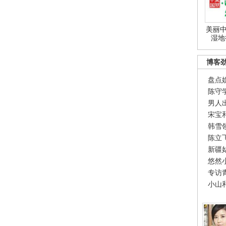
美丽中
湿地
博客
盘点
陈守
男人
宋宝
韩雪
陈立
新疆
悠然
专访
小山