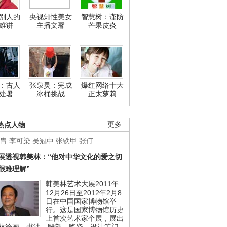
别人的
央视知性美女
智慧树：谨防
难讲
主播文馨
芒果皮炎
：古人
张泉灵：完成
爆红网络十大
处暑
冰桶挑战
正太萝莉
热点人物
更多
胄
李可染
吴冠中
张铁甲
张仃
展透视韩美林：“他对中华文化的爱之切
很难理解”
韩美林艺术大展2011年
12月26日至2012年2月8
日在中国国家博物馆举
行。这是国家博物馆历史
上首次艺术家个展，展出
林绘画、书法、雕塑、陶瓷、设计等门