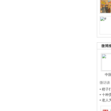
微博
中
微访谈
• 橙
• 十
• 老