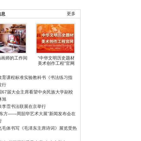
信息
更多
插画师的工作间
“中华文明历史题材
美术创作工程”官网
教育课程标准实验教科书《书法练习指
发行
国67届大会主席看望中央民族大学副校
林旭
泉李霑书法联展在京举行
游东方——周韶华艺术大展”新闻发布会在
行
飞毛体书写《毛泽东主席诗词》展览受热