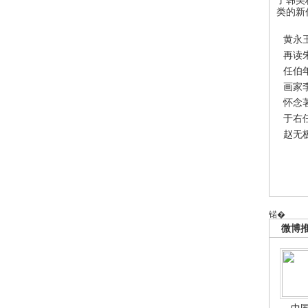
类的新
黄永
再读
任伯
画家
怀念
于右
赵无
锘�
微博
中