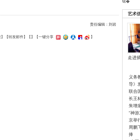
锘�
艺术
责任编辑：刘岩
接
】【
转发邮件
】【
】
【一键分享
】
走进
义务
导》
联合
长王
朱增
“神
京举
周鹏
捧