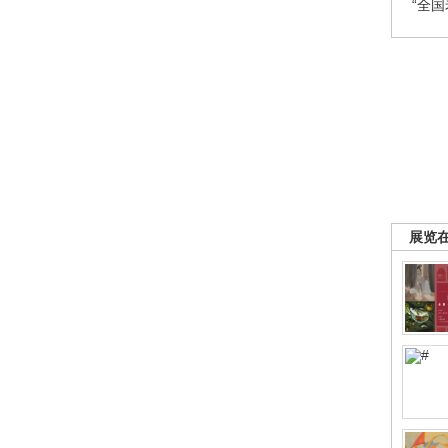
“全
展览