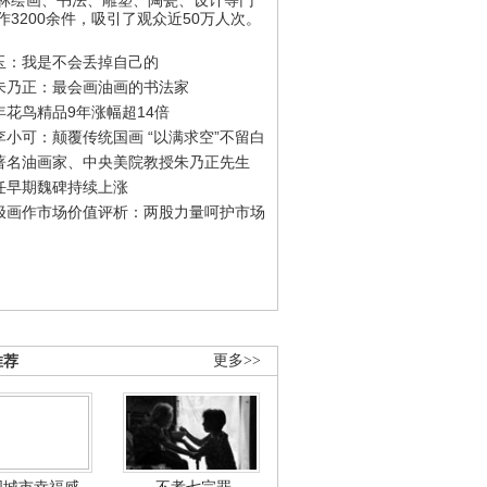
作3200余件，吸引了观众近50万人次。
玉：我是不会丢掉自己的
朱乃正：最会画油画的书法家
年花鸟精品9年涨幅超14倍
李小可：颠覆传统国画 “以满求空”不留白
著名油画家、中央美院教授朱乃正先生
任早期魏碑持续上涨
极画作市场价值评析：两股力量呵护市场
推荐
更多>>
国城市幸福感
不孝七宗罪