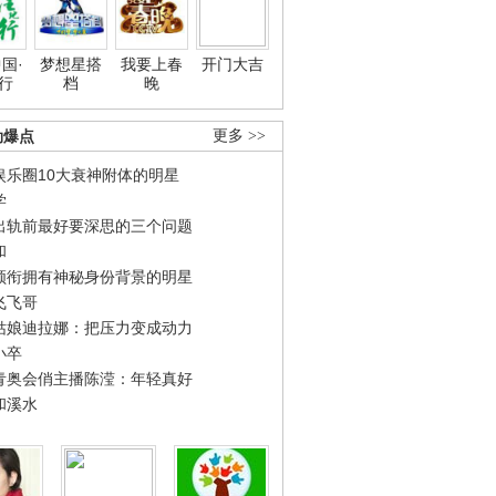
国·
梦想星搭
我要上春
开门大吉
行
档
晚
劲爆点
更多 >>
娱乐圈10大衰神附体的明星
学
出轨前最好要深思的三个问题
和
领衔拥有神秘身份背景的明星
飞飞哥
姑娘迪拉娜：把压力变成动力
小卒
青奥会俏主播陈滢：年轻真好
和溪水