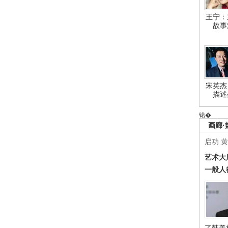
王宁：
故事
宋英杰
描述
锘�
画廊·
启功
黄
艺术大
一般人
了韩美