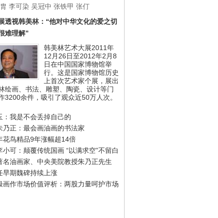
胄
李可染
吴冠中
张铁甲
张仃
展透视韩美林：“他对中华文化的爱之切
很难理解”
韩美林艺术大展2011年
12月26日至2012年2月8
日在中国国家博物馆举
行。这是国家博物馆历史
上首次艺术家个展，展出
林绘画、书法、雕塑、陶瓷、设计等门
作3200余件，吸引了观众近50万人次。
玉：我是不会丢掉自己的
朱乃正：最会画油画的书法家
年花鸟精品9年涨幅超14倍
李小可：颠覆传统国画 “以满求空”不留白
著名油画家、中央美院教授朱乃正先生
任早期魏碑持续上涨
极画作市场价值评析：两股力量呵护市场