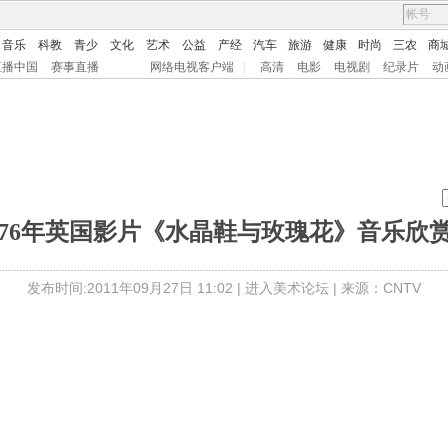
音乐
科教
青少
文化
艺术
公益
产经
汽车
旅游
健康
时尚
三农
商
直播中国
赛事直播
网络电视客户端
|
高清
电影
电视剧
纪录片
动
976年英国影片《水晶鞋与玫瑰花》音乐欣赏 (五) 
发布时间:2011年09月27日 11:02 |
进入美术论坛
| 来源：CNTV