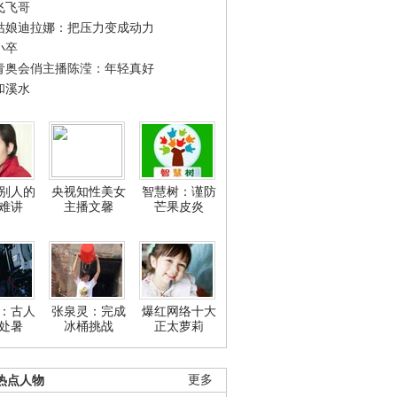
飞飞哥
姑娘迪拉娜：把压力变成动力
小卒
青奥会俏主播陈滢：年轻真好
和溪水
别人的
央视知性美女
智慧树：谨防
难讲
主播文馨
芒果皮炎
：古人
张泉灵：完成
爆红网络十大
处暑
冰桶挑战
正太萝莉
热点人物
更多