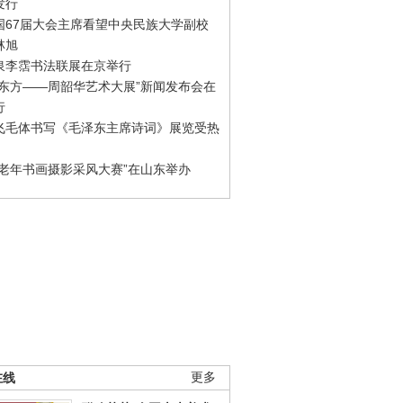
发行
国67届大会主席看望中央民族大学副校
林旭
泉李霑书法联展在京举行
游东方——周韶华艺术大展”新闻发布会在
行
飞毛体书写《毛泽东主席诗词》展览受热
国老年书画摄影采风大赛”在山东举办
在线
更多