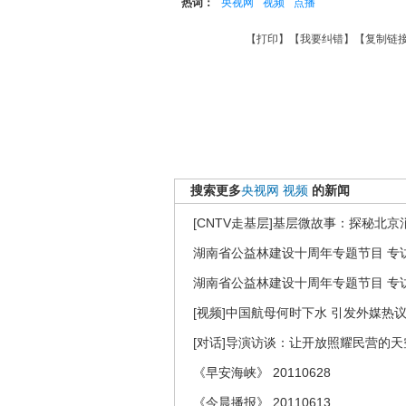
热词：
央视网
视频
点播
【
打印
】【
我要纠错
】【
复制链
搜索更多
央视网
视频
的新闻
[CNTV走基层]基层微故事：探秘北京
湖南省公益林建设十周年专题节目 专访
湖南省公益林建设十周年专题节目 专访
[视频]中国航母何时下水 引发外媒热
[对话]导演访谈：让开放照耀民营的
《早安海峡》 20110628
《今晨播报》 20110613