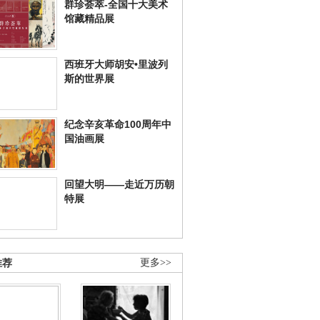
群珍荟萃-全国十大美术
馆藏精品展
西班牙大师胡安•里波列
斯的世界展
纪念辛亥革命100周年中
国油画展
回望大明——走近万历朝
特展
推荐
更多>>