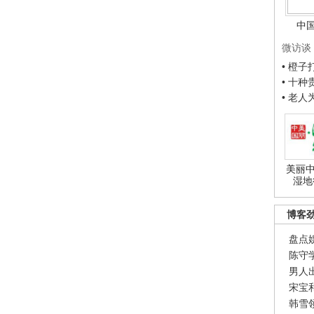
中
微访谈
• 橙
• 十
• 老
美丽中
湿地
博客
盘点
陈守
男人
宋宝
韩雪