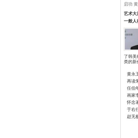
启功
黄
艺术大
一般人
了韩美
类的新
黄永
再读
任伯
画家
怀念
于右
赵无