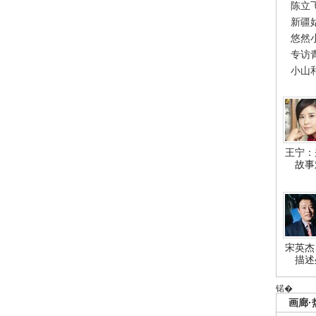
陈立
新疆
悠然
专访
小山
王宁：
故事
宋英杰
描述
锘�
画廊·