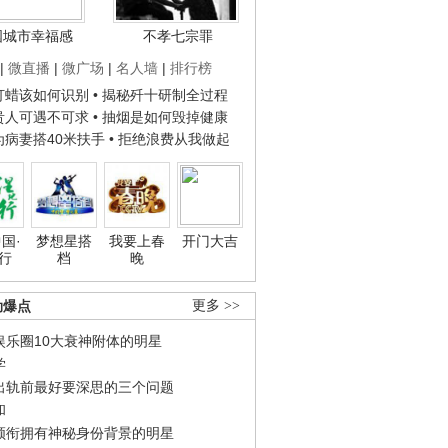
国城市幸福感
不孝七宗罪
|
微直播
|
微广场
|
名人墙
|
排行榜
子打蜡该如何识别
• 揭秘歼十研制全过程
种贵人可遇不可求
• 抽烟是如何毁掉健康
人为病妻搭40米扶手
• 拒绝浪费从我做起
国·
梦想星搭
我要上春
开门大吉
行
档
晚
劲爆点
更多 >>
娱乐圈10大衰神附体的明星
学
出轨前最好要深思的三个问题
和
领衔拥有神秘身份背景的明星