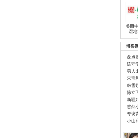
美丽中
湿地
博客
盘点
陈守
男人
宋宝
韩雪
陈立
新疆
悠然
专访
小山