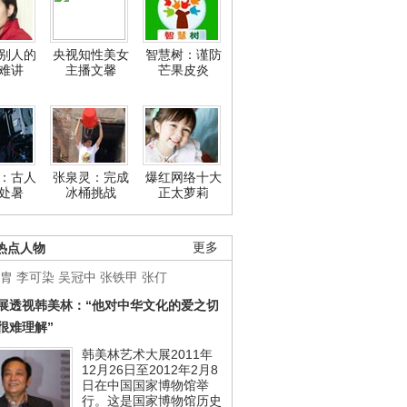
别人的
央视知性美女
智慧树：谨防
难讲
主播文馨
芒果皮炎
：古人
张泉灵：完成
爆红网络十大
处暑
冰桶挑战
正太萝莉
热点人物
更多
胄
李可染
吴冠中
张铁甲
张仃
展透视韩美林：“他对中华文化的爱之切
很难理解”
韩美林艺术大展2011年
12月26日至2012年2月8
日在中国国家博物馆举
行。这是国家博物馆历史