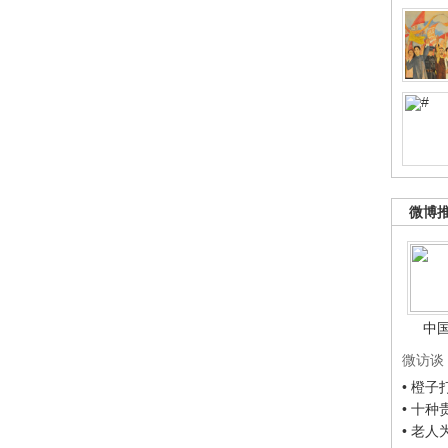
微博
中
微访谈
• 橙
• 十
• 老