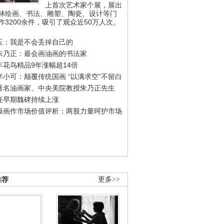
上首次艺术家个展，展出
林绘画、书法、雕塑、陶瓷、设计等门
作3200余件，吸引了观众近50万人次。
玉：我是不会丢掉自己的
朱乃正：最会画油画的书法家
年花鸟精品9年涨幅超14倍
李小可：颠覆传统国画 “以满求空”不留白
著名油画家、中央美院教授朱乃正先生
任早期魏碑持续上涨
极画作市场价值评析：两股力量呵护市场
推荐
更多>>