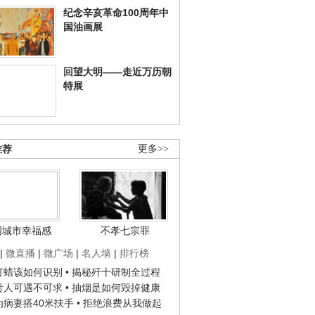
纪念辛亥革命100周年中
国油画展
回望大明——走近万历朝
特展
推荐
更多>>
国城市幸福感
不孝七宗罪
|
微直播
|
微广场
|
名人墙
|
排行榜
子打蜡该如何识别
• 揭秘歼十研制全过程
种贵人可遇不可求
• 抽烟是如何毁掉健康
人为病妻搭40米扶手
• 拒绝浪费从我做起