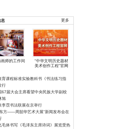
信息
更多
插画师的工作间
“中华文明历史题材
美术创作工程”官网
教育课程标准实验教科书《书法练习指
发行
国67届大会主席看望中央民族大学副校
林旭
泉李霑书法联展在京举行
游东方——周韶华艺术大展”新闻发布会在
行
飞毛体书写《毛泽东主席诗词》展览受热