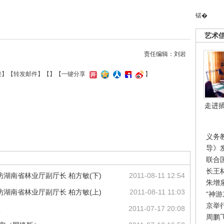
锘�
艺术
责任编辑：刘岩
接
】【
转发邮件
】【
】
【一键分享
】
走进
义务
导》
联合
长王
湖南省林业厅副厅长 柏方敏(下)
2011-08-11 12:54
朱增
湖南省林业厅副厅长 柏方敏(上)
2011-08-11 11:03
“神
京举
议
2011-07-17 20:08
周鹏