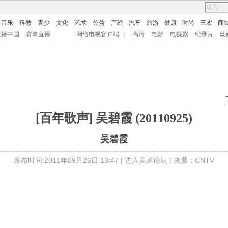
音乐
科教
青少
文化
艺术
公益
产经
汽车
旅游
健康
时尚
三农
商
直播中国
赛事直播
网络电视客户端
|
高清
电影
电视剧
纪录片
动
[百年歌声] 吴碧霞 (20110925)
吴碧霞
发布时间:2011年09月26日 13:47 |
进入美术论坛
| 来源：CNTV