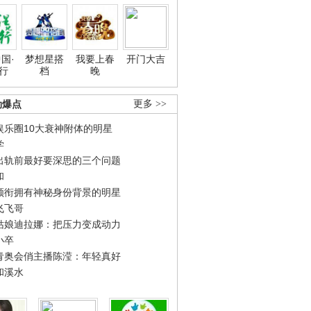
国·
梦想星搭
我要上春
开门大吉
行
档
晚
劲爆点
更多 >>
娱乐圈10大衰神附体的明星
学
出轨前最好要深思的三个问题
和
领衔拥有神秘身份背景的明星
飞飞哥
姑娘迪拉娜：把压力变成动力
小卒
青奥会俏主播陈滢：年轻真好
和溪水