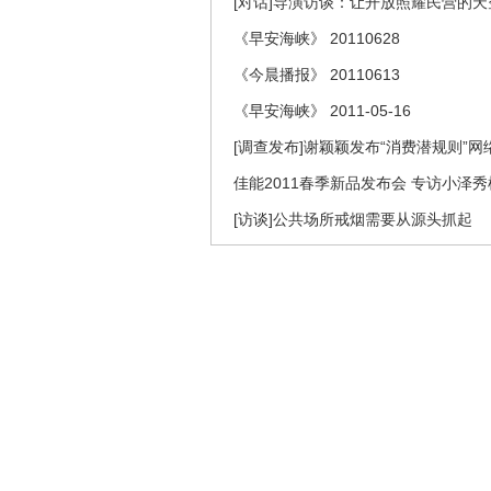
[对话]导演访谈：让开放照耀民营的
《早安海峡》 20110628
《今晨播报》 20110613
《早安海峡》 2011-05-16
[调查发布]谢颖颖发布“消费潜规则”
佳能2011春季新品发布会 专访小泽秀
[访谈]公共场所戒烟需要从源头抓起