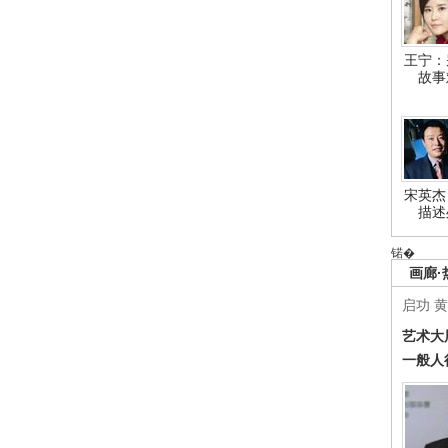
王宁：
故事
宋英杰
描述
锘�
画廊·
启功
黄
艺术大
一般人