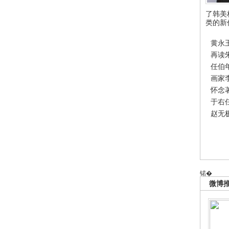
了韩美
类的新
黄永
再读
任伯
画家
怀念
于右
赵无
锘�
微博