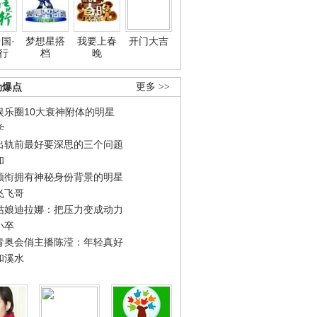
国·
梦想星搭
我要上春
开门大吉
行
档
晚
劲爆点
更多 >>
娱乐圈10大衰神附体的明星
学
出轨前最好要深思的三个问题
和
领衔拥有神秘身份背景的明星
飞飞哥
姑娘迪拉娜：把压力变成动力
小卒
青奥会俏主播陈滢：年轻真好
和溪水