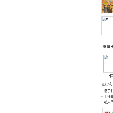
微博
中
微访谈
• 橙
• 十
• 老