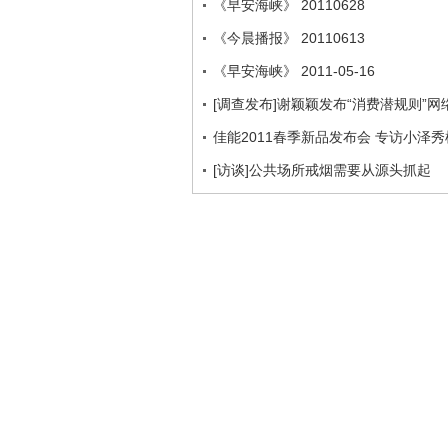
《早安海峡》 20110628
《今晨播报》 20110613
《早安海峡》 2011-05-16
[调查发布]谢颖颖发布“消费潜规则”
佳能2011春季新品发布会 专访小泽秀
[访谈]公共场所戒烟需要从源头抓起