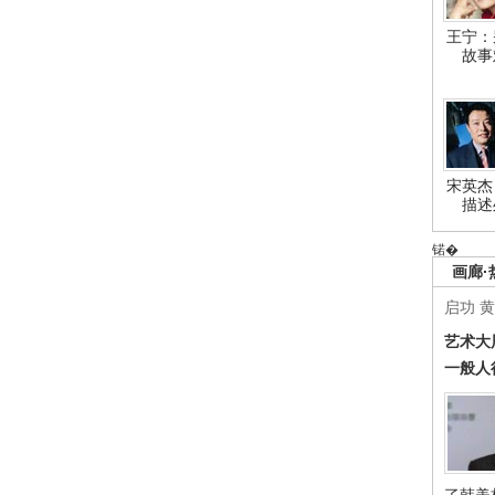
王宁：
故事
宋英杰
描述
锘�
画廊·
启功
黄
艺术大
一般人
了韩美