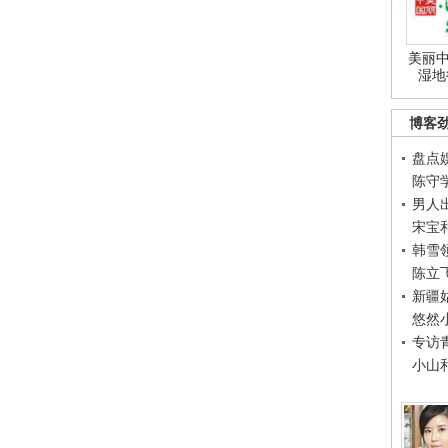
美丽中
湿地
博客
盘点
陈守
男人
宋宝
韩雪
陈立
新疆
悠然
专访
小山