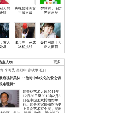
别人的
央视知性美女
智慧树：谨防
难讲
主播文馨
芒果皮炎
：古人
张泉灵：完成
爆红网络十大
处暑
冰桶挑战
正太萝莉
热点人物
更多
胄
李可染
吴冠中
张铁甲
张仃
展透视韩美林：“他对中华文化的爱之切
很难理解”
韩美林艺术大展2011年
12月26日至2012年2月8
日在中国国家博物馆举
行。这是国家博物馆历史
上首次艺术家个展，展出
林绘画、书法、雕塑、陶瓷、设计等门