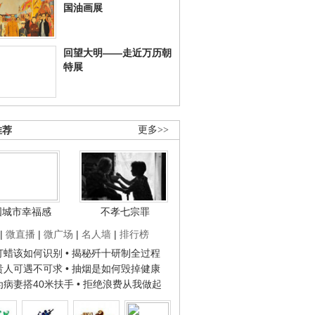
国油画展
回望大明——走近万历朝
特展
推荐
更多>>
国城市幸福感
不孝七宗罪
|
微直播
|
微广场
|
名人墙
|
排行榜
子打蜡该如何识别
• 揭秘歼十研制全过程
种贵人可遇不可求
• 抽烟是如何毁掉健康
人为病妻搭40米扶手
• 拒绝浪费从我做起