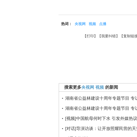
热词：
央视网
视频
点播
【
打印
】【
我要纠错
】【
复制链
搜索更多
央视网
视频
的新闻
湖南省公益林建设十周年专题节目 专访
湖南省公益林建设十周年专题节目 专访
[视频]中国航母何时下水 引发外媒热
[对话]导演访谈：让开放照耀民营的