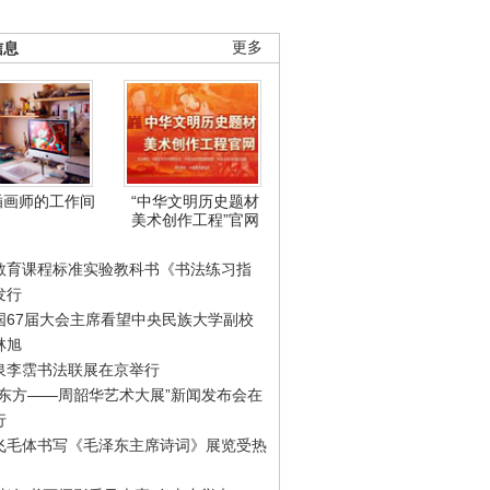
信息
更多
插画师的工作间
“中华文明历史题材
美术创作工程”官网
教育课程标准实验教科书《书法练习指
发行
国67届大会主席看望中央民族大学副校
林旭
泉李霑书法联展在京举行
游东方——周韶华艺术大展”新闻发布会在
行
飞毛体书写《毛泽东主席诗词》展览受热