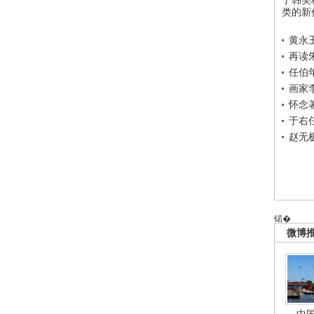
类的新
黄永
再读
任伯
画家
怀念
于右
赵无
锘�
微博
中