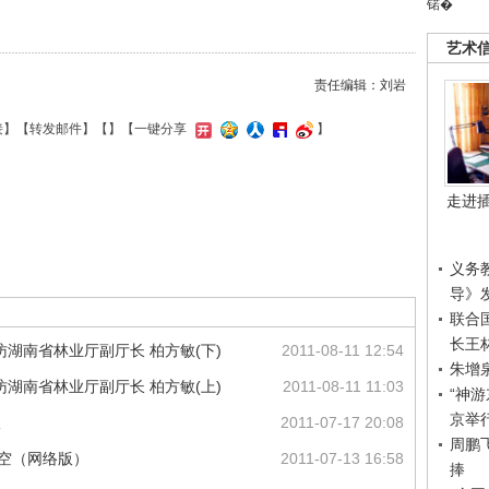
锘�
艺术
责任编辑：刘岩
接
】【
转发邮件
】【
】
【一键分享
】
走进
义务
导》
联合
长王
湖南省林业厅副厅长 柏方敏(下)
2011-08-11 12:54
朱增
湖南省林业厅副厅长 柏方敏(上)
2011-08-11 11:03
“神
京举
议
2011-07-17 20:08
周鹏
天空（网络版）
2011-07-13 16:58
捧