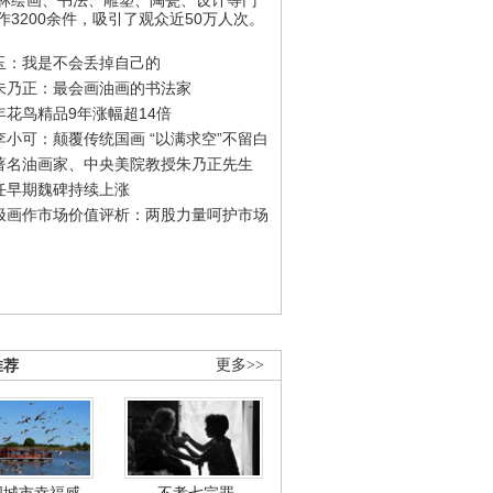
作3200余件，吸引了观众近50万人次。
玉：我是不会丢掉自己的
朱乃正：最会画油画的书法家
年花鸟精品9年涨幅超14倍
李小可：颠覆传统国画 “以满求空”不留白
著名油画家、中央美院教授朱乃正先生
任早期魏碑持续上涨
极画作市场价值评析：两股力量呵护市场
推荐
更多>>
国城市幸福感
不孝七宗罪