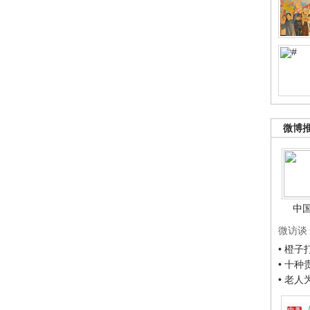
微博
中
微访谈
• 橙
• 十
• 老