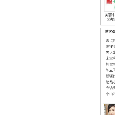
美丽中
湿地
博客
盘点
陈守
男人
宋宝
韩雪
陈立
新疆
悠然
专访
小山