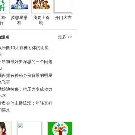
国·
梦想星搭
我要上春
开门大吉
行
档
晚
劲爆点
更多 >>
娱乐圈10大衰神附体的明星
学
出轨前最好要深思的三个问题
和
领衔拥有神秘身份背景的明星
飞飞哥
姑娘迪拉娜：把压力变成动力
小卒
青奥会俏主播陈滢：年轻真好
和溪水