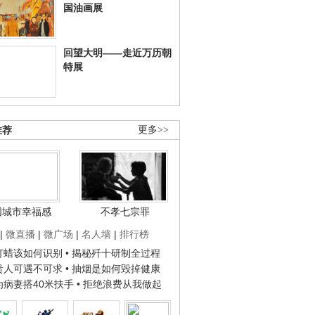
国油画展
回望大明——走近万历朝
特展
推荐
更多>>
国城市幸福感
不孝七宗罪
|
微直播
|
微广场
|
名人墙
|
排行榜
子打蜡该如何识别
• 揭秘歼十研制全过程
种贵人可遇不可求
• 抽烟是如何毁掉健康
人为病妻搭40米扶手
• 拒绝浪费从我做起