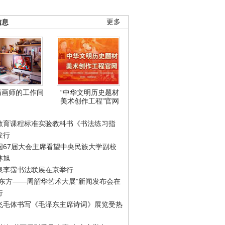
信息
更多
插画师的工作间
“中华文明历史题材
美术创作工程”官网
教育课程标准实验教科书《书法练习指
发行
国67届大会主席看望中央民族大学副校
林旭
泉李霑书法联展在京举行
游东方——周韶华艺术大展”新闻发布会在
行
飞毛体书写《毛泽东主席诗词》展览受热