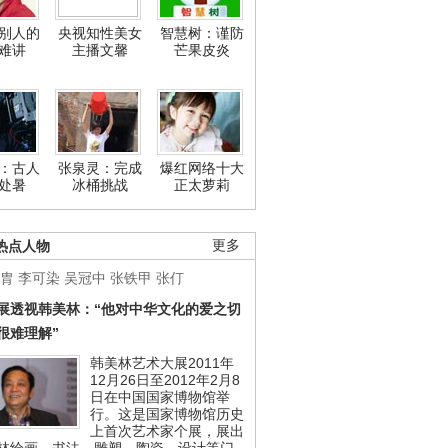
别人的
央视知性美女
智慧树：谨防
难讲
主播文馨
芒果皮炎
：古人
张泉灵：完成
爆红网络十大
处暑
冰桶挑战
正太萝莉
热点人物
更多
胄
李可染
吴冠中
张铁甲
张仃
展透视韩美林：“他对中华文化的爱之切
很难理解”
韩美林艺术大展2011年
12月26日至2012年2月8
日在中国国家博物馆举
行。这是国家博物馆历史
上首次艺术家个展，展出
林绘画、书法、雕塑、陶瓷、设计等门