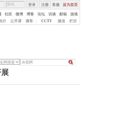
登录
注册
客服
设为首页
城
社区
微博
博客
论坛
访谈
邮箱
游戏
画片
公开课
播客
|
CCTV
频道
栏目
开展