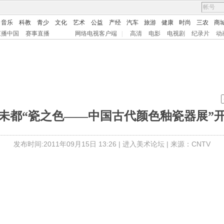
音乐
科教
青少
文化
艺术
公益
产经
汽车
旅游
健康
时尚
三农
商
直播中国
赛事直播
网络电视客户端
|
高清
电影
电视剧
纪录片
动
未都“瓷之色——中国古代颜色釉瓷器展”
发布时间:2011年09月15日 13:26 |
进入美术论坛
| 来源：CNTV