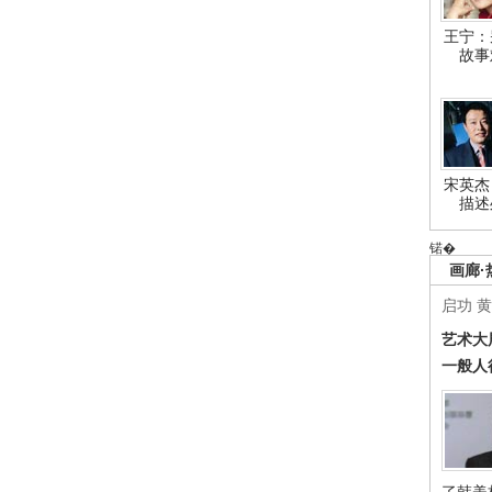
王宁：
故事
宋英杰
描述
锘�
画廊·
启功
黄
艺术大
一般人
了韩美