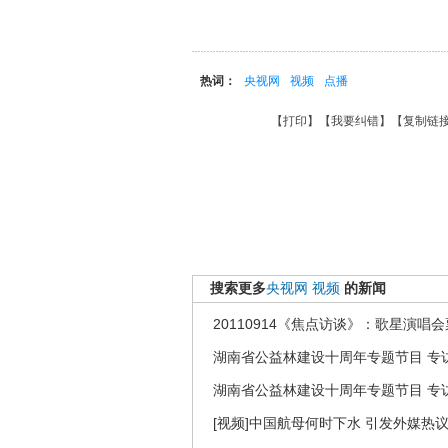
热词：
央视网
视频
点播
【
打印
】【
我要纠错
】【
复制链
搜索更多
央视网
视频
的新闻
20110914《焦点访谈》：歌星演唱
湖南省公益林建设十周年专题节目 专访
湖南省公益林建设十周年专题节目 专访
[视频]中国航母何时下水 引发外媒热