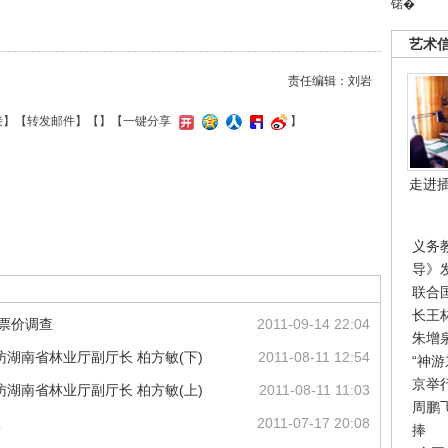
锘�
艺术
责任编辑：刘岩
接
】【
转发邮件
】【
】
【一键分享
】
走进
义务
导》
联合
长王
会票价调查
2011-09-14 22:04
朱增
湖南省林业厅副厅长 柏方敏(下)
2011-08-11 12:54
“神
京举
湖南省林业厅副厅长 柏方敏(上)
2011-08-11 11:03
周鹏
议
2011-07-17 20:08
捧