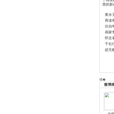
类的新
黄永
再读
任伯
画家
怀念
于右
赵无
锘�
微博
中