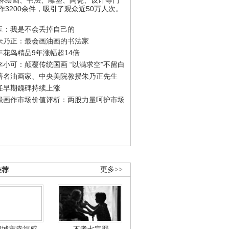
作3200余件，吸引了观众近50万人次。
玉：我是不会丢掉自己的
朱乃正：最会画油画的书法家
年花鸟精品9年涨幅超14倍
李小可：颠覆传统国画 “以满求空”不留白
著名油画家、中央美院教授朱乃正先生
任早期魏碑持续上涨
极画作市场价值评析：两股力量呵护市场
推荐
更多>>
国城市幸福感
不孝七宗罪