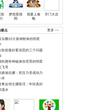
国·
梦想星搭
我要上春
开门大吉
行
档
晚
劲爆点
更多 >>
娱乐圈10大衰神附体的明星
学
出轨前最好要深思的三个问题
和
领衔拥有神秘身份背景的明星
飞飞哥
姑娘迪拉娜：把压力变成动力
小卒
青奥会俏主播陈滢：年轻真好
和溪水