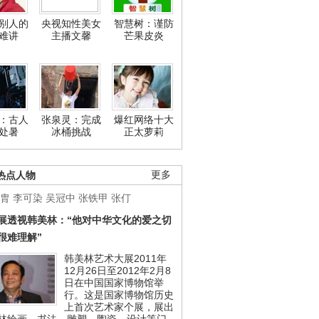
别人的
央视知性美女
智慧树：谨防
难讲
主播文馨
芒果皮炎
：古人
张泉灵：完成
爆红网络十大
处暑
冰桶挑战
正太萝莉
热点人物
更多
胄
李可染
吴冠中
张铁甲
张仃
展透视韩美林：“他对中华文化的爱之切
很难理解”
韩美林艺术大展2011年
12月26日至2012年2月8
日在中国国家博物馆举
行。这是国家博物馆历史
上首次艺术家个展，展出
林绘画、书法、雕塑、陶瓷、设计等门