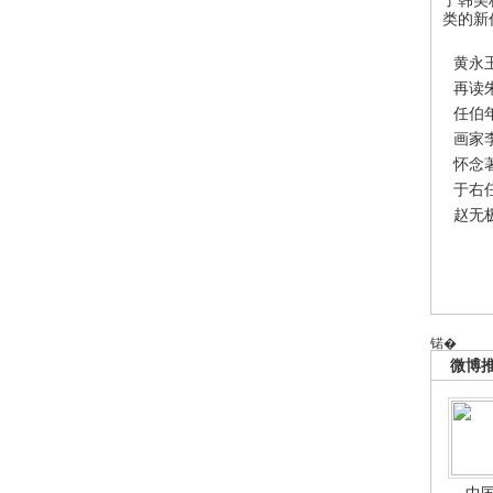
类的新
黄永
再读
任伯
画家
怀念
于右
赵无
锘�
微博
中