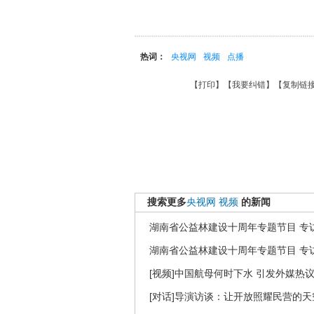
热词：
央视网
视频
点播
【
打印
】【
我要纠错
】【
复制链
搜索更多
央视网
视频
的新闻
湖南省公益林建设十周年专题节目 专访
湖南省公益林建设十周年专题节目 专访
[视频]中国航母何时下水 引发外媒热
[对话]导演访谈：让开放照耀民营的