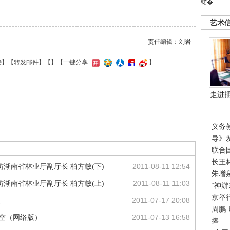
锘�
艺术
责任编辑：刘岩
接
】【
转发邮件
】【
】
【一键分享
】
走进
义务
导》
联合
长王
湖南省林业厅副厅长 柏方敏(下)
2011-08-11 12:54
朱增
湖南省林业厅副厅长 柏方敏(上)
2011-08-11 11:03
“神
京举
议
2011-07-17 20:08
周鹏
天空（网络版）
2011-07-13 16:58
捧