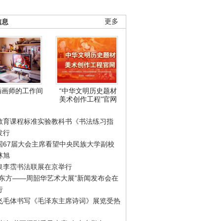
信息
更多
插画师的工作间
“中华文明历史题材
美术创作工程”官网
教育课程标准实验教科书《书法练习指
发行
国67届大会主席看望中央民族大学副校
林旭
泉李霑书法联展在京举行
游东方——周韶华艺术大展”新闻发布会在
行
飞毛体书写《毛泽东主席诗词》展览受热