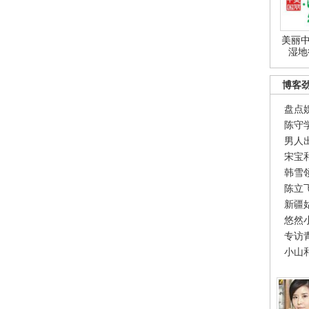
美丽中
湿地
博客
盘点
陈守
男人
宋宝
韩雪
陈立
新疆
悠然
专访
小山