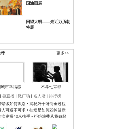
国油画展
回望大明——走近万历朝
特展
推荐
更多>>
国城市幸福感
不孝七宗罪
|
微直播
|
微广场
|
名人墙
|
排行榜
子打蜡该如何识别
• 揭秘歼十研制全过程
种贵人可遇不可求
• 抽烟是如何毁掉健康
人为病妻搭40米扶手
• 拒绝浪费从我做起