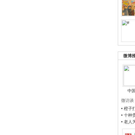
微博
中
微访谈
• 橙
• 十
• 老