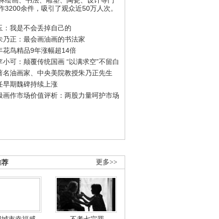
作3200余件，吸引了观众近50万人次。
玉：我是不会丢掉自己的
朱乃正：最会画油画的书法家
年花鸟精品9年涨幅超14倍
李小可：颠覆传统国画 “以满求空”不留白
著名油画家、中央美院教授朱乃正先生
任早期魏碑持续上涨
极画作市场价值评析：两股力量呵护市场
推荐
更多>>
国城市幸福感
不孝七宗罪