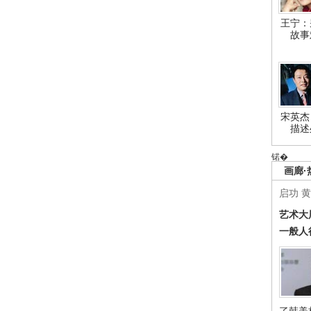
王宁：
故事
宋英杰
描述
锘�
画廊·
启功
黄
艺术大
一般人
了韩美