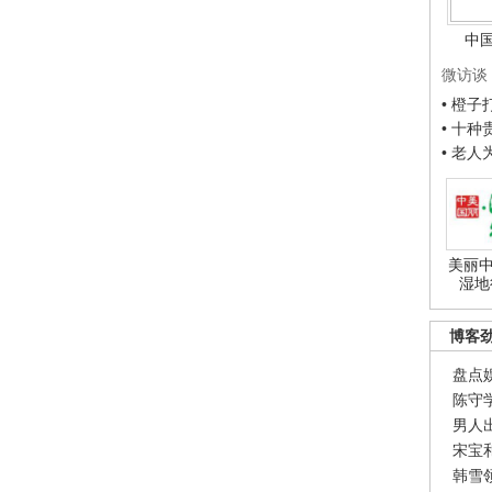
中
微访谈
• 橙
• 十
• 老
美丽中
湿地
博客
盘点
陈守
男人
宋宝
韩雪