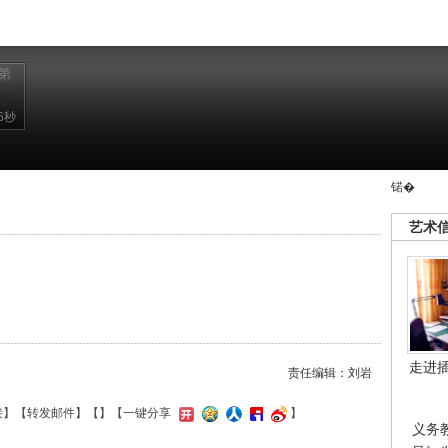
第
6秒
锘�
艺术
走进
责任编辑：刘岩
接
】【
转发邮件
】【
】
【一键分享
】
义务