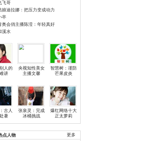
飞飞哥
姑娘迪拉娜：把压力变成动力
小卒
青奥会俏主播陈滢：年轻真好
和溪水
别人的
央视知性美女
智慧树：谨防
难讲
主播文馨
芒果皮炎
：古人
张泉灵：完成
爆红网络十大
处暑
冰桶挑战
正太萝莉
热点人物
更多