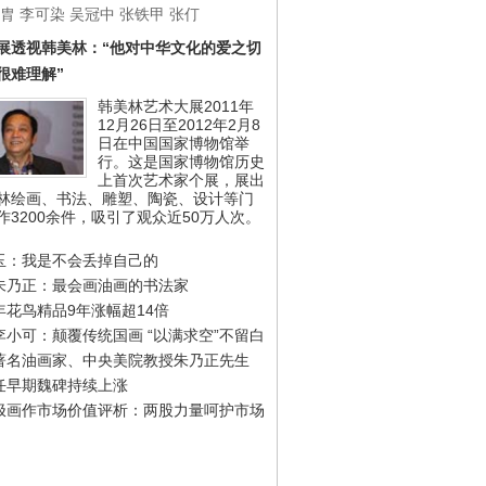
胄
李可染
吴冠中
张铁甲
张仃
展透视韩美林：“他对中华文化的爱之切
很难理解”
韩美林艺术大展2011年
12月26日至2012年2月8
日在中国国家博物馆举
行。这是国家博物馆历史
上首次艺术家个展，展出
林绘画、书法、雕塑、陶瓷、设计等门
作3200余件，吸引了观众近50万人次。
玉：我是不会丢掉自己的
朱乃正：最会画油画的书法家
年花鸟精品9年涨幅超14倍
李小可：颠覆传统国画 “以满求空”不留白
著名油画家、中央美院教授朱乃正先生
任早期魏碑持续上涨
极画作市场价值评析：两股力量呵护市场