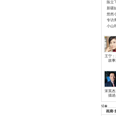
陈立
新疆
悠然
专访
小山
王宁：
故事
宋英杰
描述
锘�
画廊·