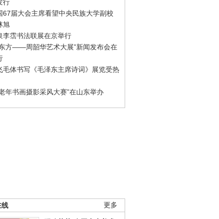
发行
国67届大会主席看望中央民族大学副校
林旭
泉李霑书法联展在京举行
游东方——周韶华艺术大展”新闻发布会在
行
飞毛体书写《毛泽东主席诗词》展览受热
国老年书画摄影采风大赛”在山东举办
在线
更多