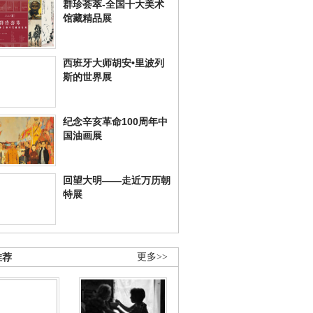
群珍荟萃-全国十大美术
馆藏精品展
西班牙大师胡安•里波列
斯的世界展
纪念辛亥革命100周年中
国油画展
回望大明——走近万历朝
特展
推荐
更多>>