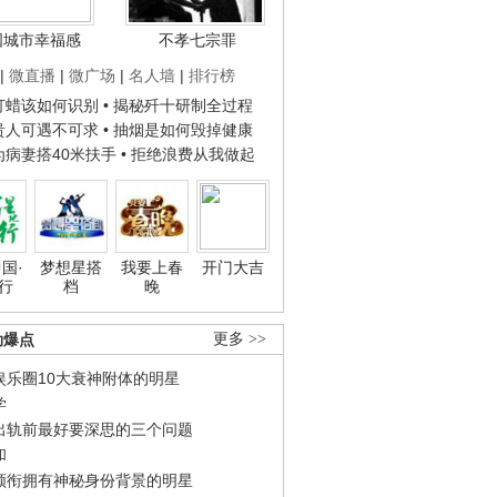
国城市幸福感
不孝七宗罪
|
微直播
|
微广场
|
名人墙
|
排行榜
子打蜡该如何识别
• 揭秘歼十研制全过程
种贵人可遇不可求
• 抽烟是如何毁掉健康
人为病妻搭40米扶手
• 拒绝浪费从我做起
国·
梦想星搭
我要上春
开门大吉
行
档
晚
劲爆点
更多 >>
娱乐圈10大衰神附体的明星
学
出轨前最好要深思的三个问题
和
领衔拥有神秘身份背景的明星