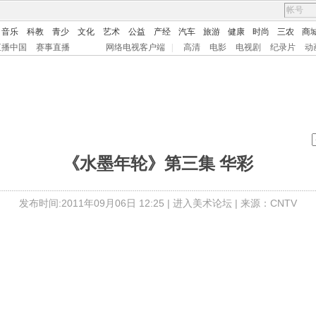
音乐
科教
青少
文化
艺术
公益
产经
汽车
旅游
健康
时尚
三农
商
直播中国
赛事直播
网络电视客户端
|
高清
电影
电视剧
纪录片
动
《水墨年轮》第三集 华彩
发布时间:2011年09月06日 12:25 |
进入美术论坛
| 来源：CNTV