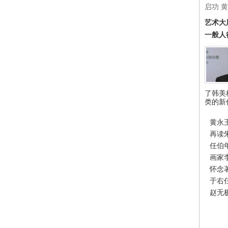
启功
黄
艺术大
一般人
了韩美
类的新
黄永
再读
任伯
画家
怀念
于右
赵无