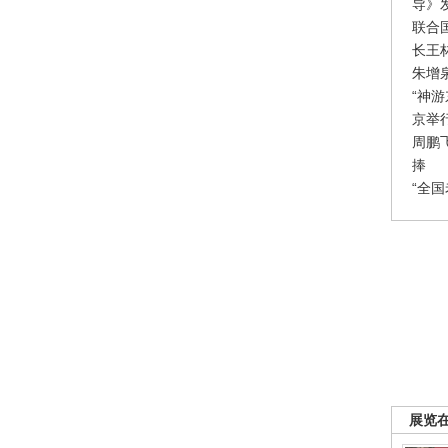
导》
联合
长王
朱增
“神
京举
周鹏
捧
“全
展览